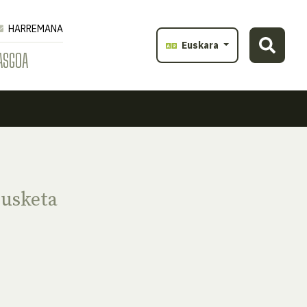
HARREMANA
Euskara
ASGOA
dusketa