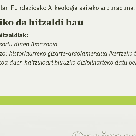
lan Fundazioako Arkeologia saileko arduraduna.
ko da hitzaldi hau
itzaldiak:
a sortu duten Amazonia
za: historiaurreko gizarte-antolamendua ikertzeko 
ikoa duen haitzuloari buruzko diziplinarteko datu be