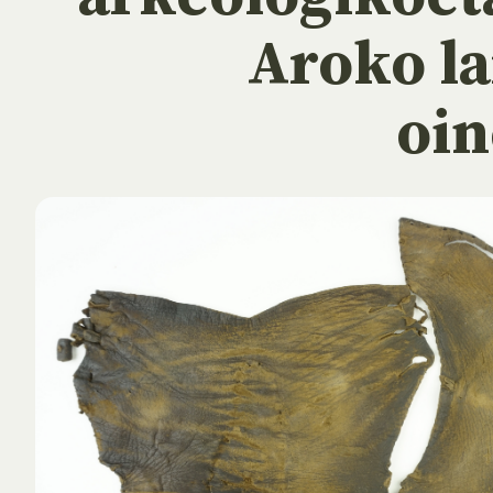
Aroko la
oi