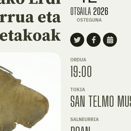
OTSAILA
2026
rrua eta
OSTEGUNA
netakoak
ORDUA
19:00
TOKIA
SAN TELMO MU
SALNEURRIA