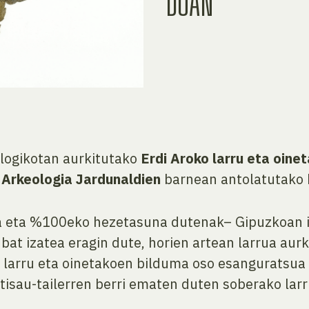
DOAN
logikotan aurkitutako
Erdi Aroko larru eta oine
 Arkeologia Jardunaldien
barnean antolatutako h
 eta %100eko hezetasuna dutenak– Gipuzkoan i
bat izatea eragin dute, horien artean larrua aurk
 larru eta oinetakoen bilduma oso esanguratsua 
rtisau-tailerren berri ematen duten soberako lar