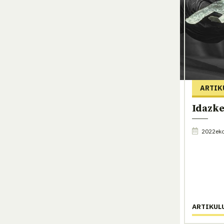
ARTIK
Idazke
2022eko
ARTIKUL