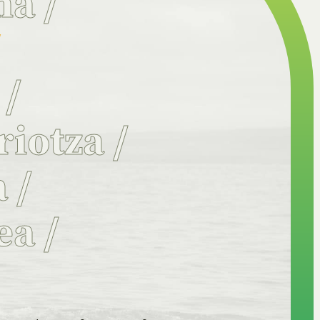
na
/
/
a
/
riotza
/
a
/
ea
/