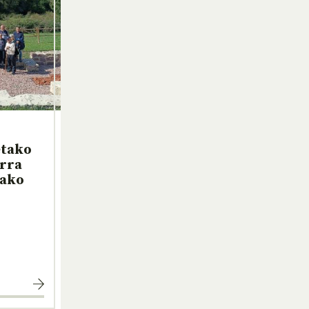
etako
rra
pako