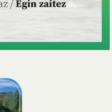
az /
Egin zaitez