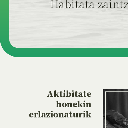
Habitata zaint
Aktibitate
honekin
erlazionaturik