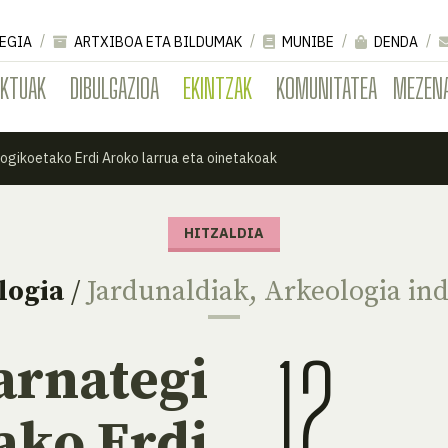
EGIA
ARTXIBOA ETA BILDUMAK
MUNIBE
DENDA
EKTUAK
DIBULGAZIOA
EKINTZAK
KOMUNITATEA
MEZEN
ogikoetako Erdi Aroko larrua eta oinetakoak
HITZALDIA
logia
/
Jardunaldiak
,
Arkeologia in
12
arnategi
ako Erdi