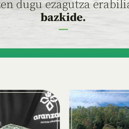
zen dugu ezagutza erabili
bazkide.