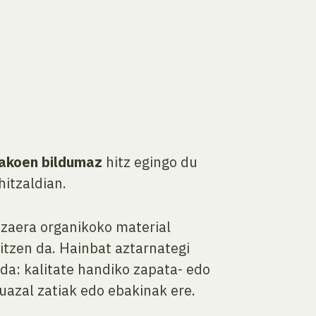
takoen bildumaz
hitz egingo du
itzaldian.
zaera organikoko material
itzen da. Hainbat aztarnategi
da: kalitate handiko zapata- edo
ruazal zatiak edo ebakinak ere.