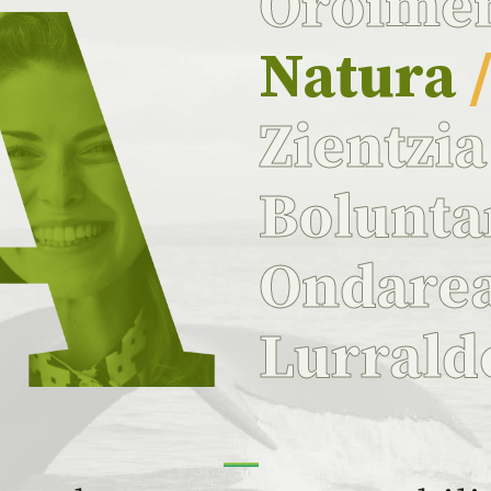
Oroime
Natura
Zientzi
Bolunta
Ondare
Lurrald