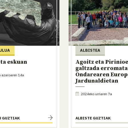
ULUA
ALBISTEA
ta eskuan
Agoitz eta Pirinio
galtzada erromata
Ondarearen Euro
 azaroaren 14a
Jardunaldietan
2024eko urriaren 7a
U GUZTIAK
ALBISTE GUZTIAK