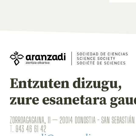
Entzuten dizugu,
zure esanetara gau
ZORROAGAGAINA, 11 — 20014 DONOSTIA - SAN SEBASTIÁN 
T.
943 46 61 42