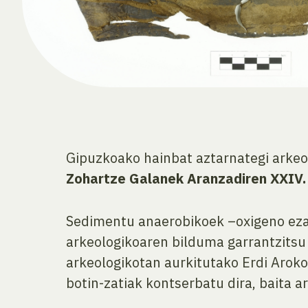
Gipuzkoako hainbat aztarnategi arkeo
Zohartze Galanek Aranzadiren XXIV.
Sedimentu anaerobikoek –oxigeno eza
arkeologikoaren bilduma garrantzitsu 
arkeologikotan aurkitutako Erdi Aroko
botin-zatiak kontserbatu dira, baita a