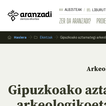
ALBISTEAK
LIBURUT
ZER DA ARANZADI?
PROI
Hasiera
Ekintzak
Gipuzkoako aztarnategi arkeol
Arkeo
Gipuzkoako azt
arkeologikoet