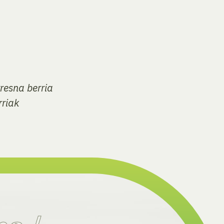
tresna berria
rriak