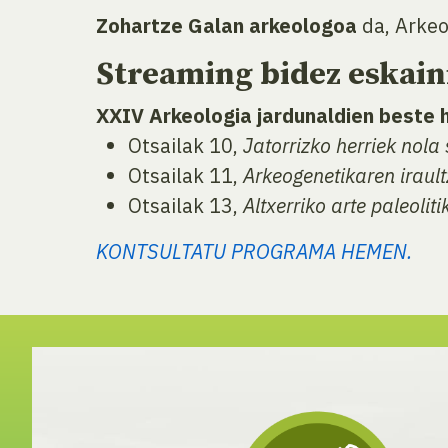
Zohartze Galan arkeologoa
da, Arkeo
Streaming bidez eskaini
XXIV Arkeologia jardunaldien beste h
Otsailak 10,
Jatorrizko herriek nol
Otsailak 11,
Arkeogenetikaren irault
Otsailak 13,
Altxerriko arte paleolit
KONTSULTATU PROGRAMA HEMEN.