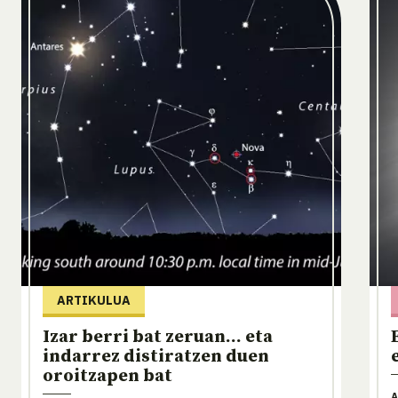
ARTIKULUA
Izar berri bat zeruan... eta
indarrez distiratzen duen
oroitzapen bat
A