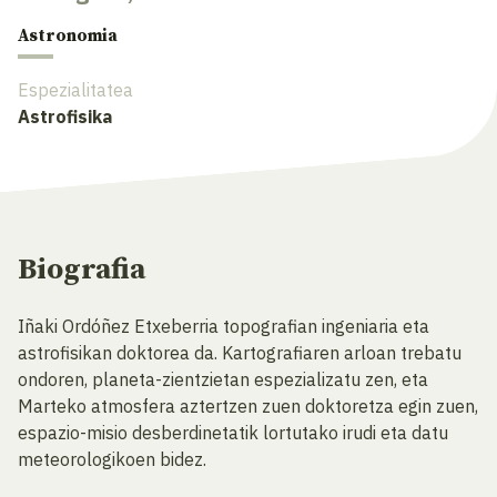
Astronomia
Espezialitatea
Astrofisika
Biografia
Iñaki Ordóñez Etxeberria topografian ingeniaria eta
astrofisikan doktorea da. Kartografiaren arloan trebatu
ondoren, planeta-zientzietan espezializatu zen, eta
Marteko atmosfera aztertzen zuen doktoretza egin zuen,
espazio-misio desberdinetatik lortutako irudi eta datu
meteorologikoen bidez.