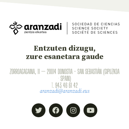
Entzuten dizugu,
zure esanetara gaude
ZORROAGAGAINA, 11 — 20014 DONOSTIA - SAN SEBASTIÁN (GIPUZKOA
· SPAIN)
T.
943 46 61 42
aranzadi@aranzadi.eus