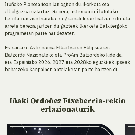
Iruñeko Planetarioan lan egiten du, ikerketa eta
dibulgazioa uztartuz. Gainera, astronomiari lotutako
herritarren zientziarako programak koordinatzen ditu, eta
arreta berezia jartzen du gazteek Ikerketa Batxilergoko
programetan parte har dezaten.
Espainiako Astronomia Elkartearen Eklipsearen
Batzorde Nazionaleko eta ProAm Batzordeko kide da,
eta Espainiako 2026, 2027 eta 2028ko eguzki-eklipseak
behatzeko kanpainen antolaketan parte hartzen du.
Iñaki Ordoñez Etxeberria-rekin
erlazionaturik