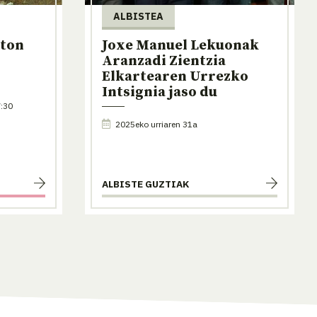
ALBISTEA
nton
Joxe Manuel Lekuonak
Aranzadi Zientzia
Elkartearen Urrezko
Intsignia jaso du
:30
2025eko urriaren 31a
ALBISTE GUZTIAK