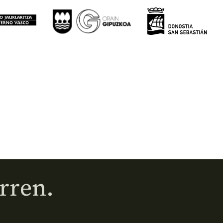
rren.