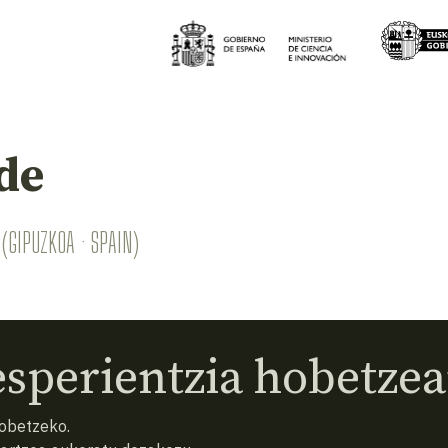
de
(GIPUZKOA · SPAIN)
sperientzia hobetzea
hobetzeko.