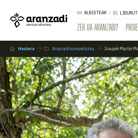
ALBISTEAK
LIBURUT
ZER DA ARANZADI?
PROI
Hasiera
Aranzadi komunitatea
Joaquín Martin Ma