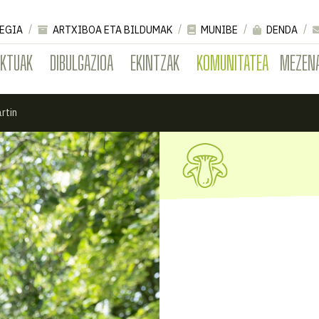
EGIA
ARTXIBOA ETA BILDUMAK
MUNIBE
DENDA
EKTUAK
DIBULGAZIOA
EKINTZAK
KOMUNITATEA
MEZEN
rtin