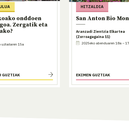
ULUA
HITZALDIA
koako onddoen
San Anton Bio Mo
goa. Zergatik eta
rako?
Aranzadi Zientzia Elkartea
(Zorroagagaina 11)
2025eko abenduaren 18a – 17
uztailaren 15a
U GUZTIAK
EKIMEN GUZTIAK