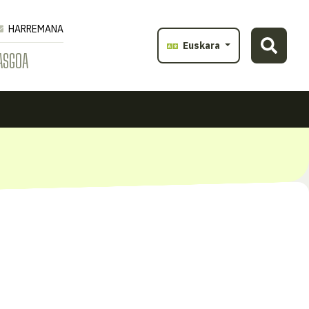
HARREMANA
Euskara
ASGOA