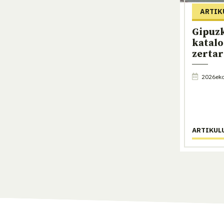
ARTIK
Gipuz
katalo
zerta
2026eko 
ARTIKUL