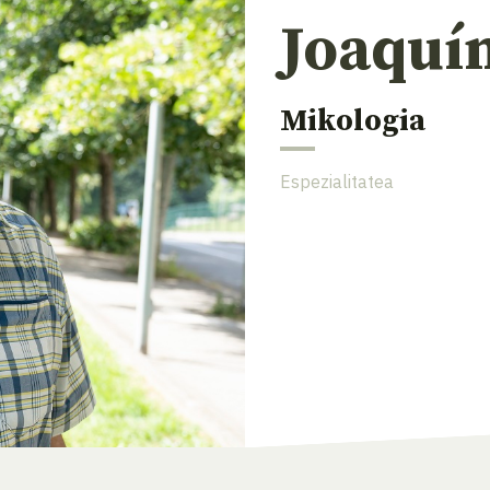
Joaquí
Mikologia
Espezialitatea