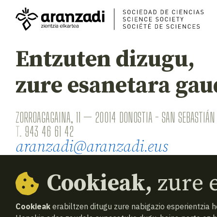
Entzuten dizugu,
zure esanetara gau
ZORROAGAGAINA, 11 — 20014 DONOSTIA - SAN SEBASTIÁN 
T.
943 46 61 42
aranzadi@aranzadi.eus
Cookieak,
zure e
Cookieak
erabiltzen ditugu zure nabigazio esperientzia 