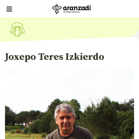
Joxepo Teres Izkierdo