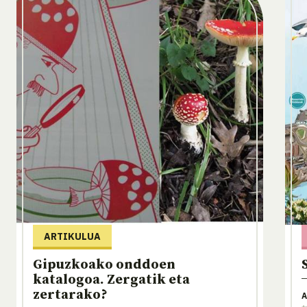
ARTIKULUA
Gipuzkoako onddoen
katalogoa. Zergatik eta
zertarako?
A