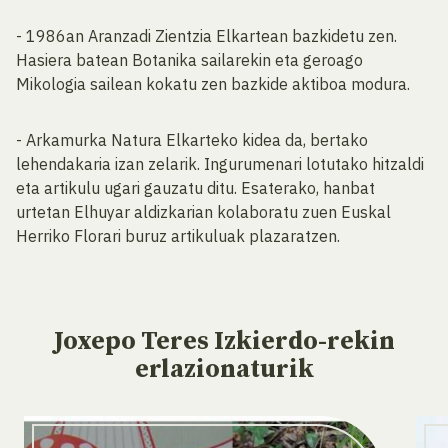
- 1986an Aranzadi Zientzia Elkartean bazkidetu zen.
Hasiera batean Botanika sailarekin eta geroago
Mikologia sailean kokatu zen bazkide aktiboa modura.
- Arkamurka Natura Elkarteko kidea da, bertako
lehendakaria izan zelarik. Ingurumenari lotutako hitzaldi
eta artikulu ugari gauzatu ditu. Esaterako, hanbat
urtetan Elhuyar aldizkarian kolaboratu zuen Euskal
Herriko Florari buruz artikuluak plazaratzen.
Joxepo Teres Izkierdo-rekin
erlazionaturik