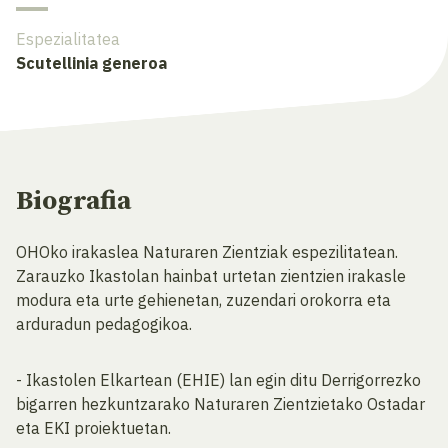
Espezialitatea
Scutellinia generoa
Biografia
OHOko irakaslea Naturaren Zientziak espezilitatean.
Zarauzko Ikastolan hainbat urtetan zientzien irakasle
modura eta urte gehienetan, zuzendari orokorra eta
arduradun pedagogikoa.
- Ikastolen Elkartean (EHIE) lan egin ditu Derrigorrezko
bigarren hezkuntzarako Naturaren Zientzietako Ostadar
eta EKI proiektuetan.