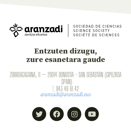
Entzuten dizugu,
zure esanetara gaude
ZORROAGAGAINA, 11 — 20014 DONOSTIA - SAN SEBASTIÁN (GIPUZKOA
· SPAIN)
T.
943 46 61 42
aranzadi@aranzadi.eus