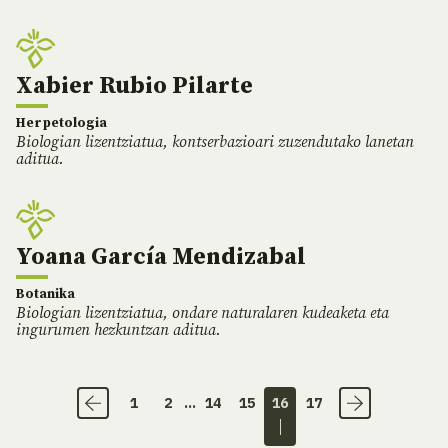
Xabier Rubio Pilarte
Herpetologia
Biologian lizentziatua, kontserbazioari zuzendutako lanetan
aditua.
Yoana García Mendizabal
Botanika
Biologian lizentziatua, ondare naturalaren kudeaketa eta
ingurumen hezkuntzan aditua.
1
2
...
14
15
16
17