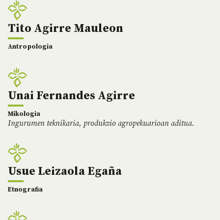
Tito Agirre Mauleon
Antropologia
Unai Fernandes Agirre
Mikologia
Ingurumen teknikaria, produkzio agropekuarioan aditua.
Usue Leizaola Egaña
Etnografia