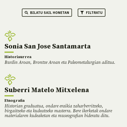
BILATU SAIL HONETAN
FILTRATU
Sonia San Jose Santamarta
Historiaurrea
Burdin Aroan, Brontze Aroan eta Paleometalurgian aditua.
Suberri Matelo Mitxelena
Etnografia
Historian graduatua, ondare eraikia zaharberritzeko,
birgaitzeko eta kudeatzeko masterra. Bere ikerketak ondare
materialaren kudeaketan eta museografian bideratu ditu.