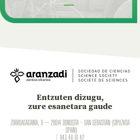
Entzuten dizugu,
zure esanetara gaude
ZORROAGAGAINA, 11 — 20014 DONOSTIA - SAN SEBASTIÁN (GIPUZKOA
· SPAIN)
T.
943 46 61 42