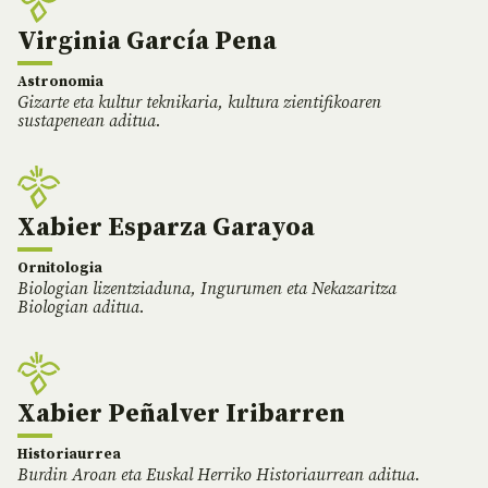
Virginia García Pena
Astronomia
Gizarte eta kultur teknikaria, kultura zientifikoaren
sustapenean aditua.
Xabier Esparza Garayoa
Ornitologia
Biologian lizentziaduna, Ingurumen eta Nekazaritza
Biologian aditua.
Xabier Peñalver Iribarren
Historiaurrea
Burdin Aroan eta Euskal Herriko Historiaurrean aditua.