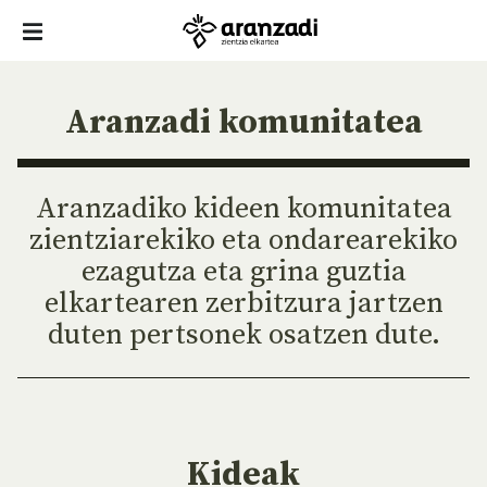
Aranzadi komunitatea
Aranzadiko kideen komunitatea
zientziarekiko eta ondarearekiko
ezagutza eta grina guztia
elkartearen zerbitzura jartzen
duten pertsonek osatzen dute.
Kideak