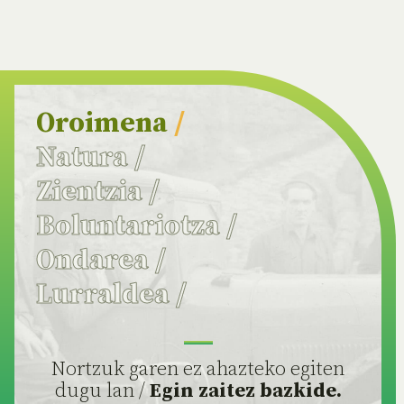
Oroimena
/
Natura
/
Zientzia
/
Boluntariotza
/
Ondarea
/
Lurraldea
/
Nortzuk garen ez ahazteko egiten
dugu lan /
Egin zaitez bazkide.