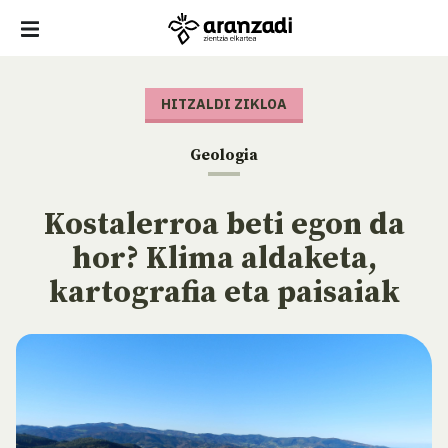
HITZALDI ZIKLOA
Geologia
Kostalerroa beti egon da
hor? Klima aldaketa,
kartografia eta paisaiak