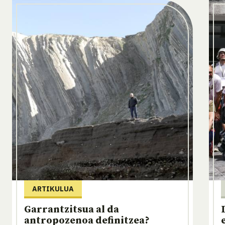
ARTIKULUA
Garrantzitsua al da
antropozenoa definitzea?