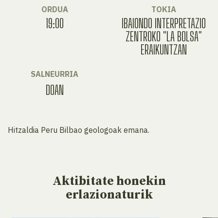
ORDUA
TOKIA
19:00
IBAIONDO INTERPRETAZIO
ZENTROKO "LA BOLSA"
ERAIKUNTZAN
SALNEURRIA
DOAN
Hitzaldia Peru Bilbao geologoak emana.
Aktibitate
honekin
erlazionaturik