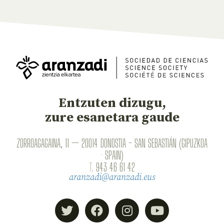
Entzuten dizugu,
zure esanetara gaude
ZORROAGAGAINA, 11 — 20014 DONOSTIA - SAN SEBASTIÁN (GIPUZKOA
· SPAIN)
T.
943 46 61 42
aranzadi@aranzadi.eus