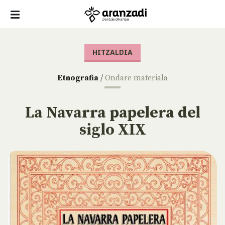
HITZALDIA
Etnografia
/
Ondare materiala
La Navarra papelera del
siglo XIX