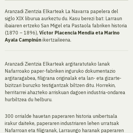
Aranzadi Zientzia Elkarteak La Navarra papelera del
siglo XIX liburua aurkeztu du. Kasu berezi bat: Larraun
ibaiaren ertzeko San Migel eta Pastaola fabriken historia
(1870 – 1896),
Víctor Placencia Mendia eta Marino
Ayala Campinún
ikertzaileena.
Aranzadi Zientzia Elkarteak argitaratutako lanak
Nafarroako paper-fabriken inguruko dokumentazio
argitaragabea, filigrana originalak eta lan- eta gizarte-
bizitzari buruzko testigantzak biltzen ditu. Horrekin,
herritarrei ahazteko arriskuan dagoen industria-ondarea
hurbiltzea du helburu.
300 orrialde hauetan paperaren historia unibertsala
irakur daiteke, paperaren industriaren lehen urratsak
Nafarroan eta filigranak, Larraungo haranak paperaren