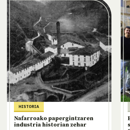
HISTORIA
Nafarroako papergintzaren
industria historian zehar