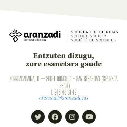
Entzuten dizugu,
zure esanetara gaude
ZORROAGAGAINA, 11 — 20014 DONOSTIA - SAN SEBASTIÁN (GIPUZKOA
· SPAIN)
T.
943 46 61 42
aranzadi@aranzadi.eus