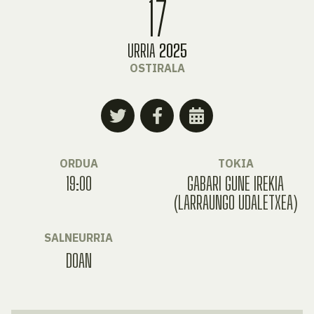
17
URRIA
2025
OSTIRALA
ORDUA
TOKIA
19:00
GABARI GUNE IREKIA
(LARRAUNGO UDALETXEA)
SALNEURRIA
DOAN