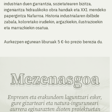
industrian duen garrantzia, sozietatearen bizitza,
ingeniaritza hidraulikoko obra handiak eta XXI. mendeko
papergintza Nafarroa. Historia industrialaren ibilbide
zabala, koloretako irudiekin, argazkiekin, ilustrazioekin
eta marrazkiekin osatua.
Aurkezpen egunean liburuak 5 €-ko prezio berezia du.
Mezenasgoa
Enpresen eta erakundeen laguntzari esker,
gure gizarteari eta natura-inguruneari
aurrera eginarazten dioten proiektuetan