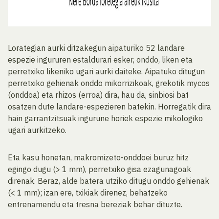
Lorategian aurki ditzakegun aipaturiko 52 landare
espezie ingururen estaldurari esker, onddo, liken eta
perretxiko likeniko ugari aurki daiteke. Aipatuko ditugun
perretxiko gehienak onddo mikorrizikoak, grekotik mycos
(onddoa) eta rhizos (erroa) dira, hau da, sinbiosi bat
osatzen dute landare-espezieren batekin. Horregatik dira
hain garrantzitsuak ingurune horiek espezie mikologiko
ugari aurkitzeko.
Eta kasu honetan, makromizeto-onddoei buruz hitz
egingo dugu (> 1 mm), perretxiko gisa ezagunagoak
direnak. Beraz, alde batera utziko ditugu onddo gehienak
(< 1 mm); izan ere, txikiak direnez, behatzeko
entrenamendu eta tresna bereziak behar dituzte.