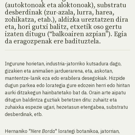
(autoktonoak eta aloktonoak), substratu
desberdinak (zur-azala, lurra, harea,
zohikatza, etab.), aldizka ureztatzen dira
eta, hori gutxi balitz, etxetik oso gertu
izaten ditugu (“balkoairen azpian”). Egia
da eragozpenak ere badituztela.
Ingurune horietan, industria-jatorriko kutsadura dago,
gizakien eta animalien jarduerarena, eta, askotan,
mantentze-lanik eza edo erabilera desegokiak. Hizpide
dugun parkea edo lorategia gure edozein herri edo hiritan
aurki ditzakegun hainbatetako bat da. Orain arte aipatu
ditugun baldintza guztiak betetzen ditu: zuhaitz eta
zuhaixka espezie ugari, hezetasun etengabea, substratu
desberdinak, etb.
Hernaniko "
Nere Borda
" lorategi botanikoa, jatorrian,