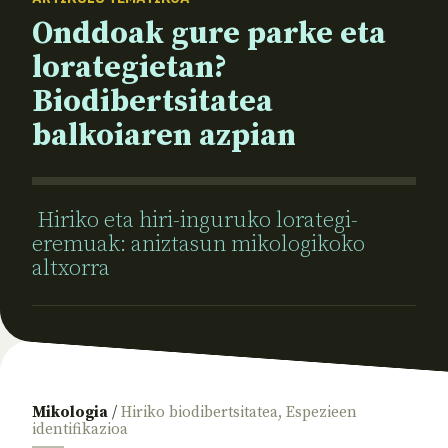
Onddoak gure parke eta
lorategietan?
Biodibertsitatea
balkoiaren azpian
Hiriko eta hiri-inguruko lorategi-
eremuak: aniztasun mikologikoko
altxorra
Mikologia
/
Hiriko biodibertsitatea
,
Espezieen
identifikazioa