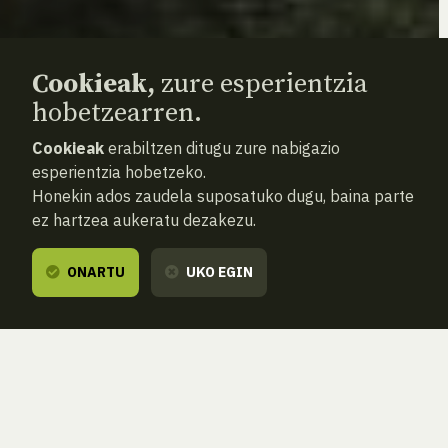
Cookieak,
zure esperientzia
hobetzearren.
Cookieak
erabiltzen ditugu zure nabigazio
esperientzia hobetzeko.
Honekin ados zaudela suposatuko dugu, baina parte
ez hartzea aukeratu dezakezu.
ONARTU
UKO EGIN