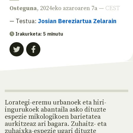
Osteguna
, 2024eko azaroaren 7a —
CEST
— Testua:
Josian Bereziartua Zelarain
Irakurketa: 5 minutu
Lorategi-eremu urbanoek eta hiri-
ingurukoek abantaila asko dituzte
espezie mikologikoen barietatea
aurkitzeaz ari bagara. Zuhaitz- eta
zuhaixka-espezie ugari dituzte