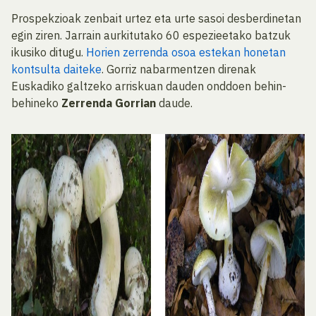
Prospekzioak zenbait urtez eta urte sasoi desberdinetan
egin ziren. Jarrain aurkitutako 60 espezieetako batzuk
ikusiko ditugu.
Horien zerrenda osoa estekan honetan
kontsulta daiteke
. Gorriz nabarmentzen direnak
Euskadiko galtzeko arriskuan dauden onddoen behin-
behineko
Zerrenda Gorrian
daude.