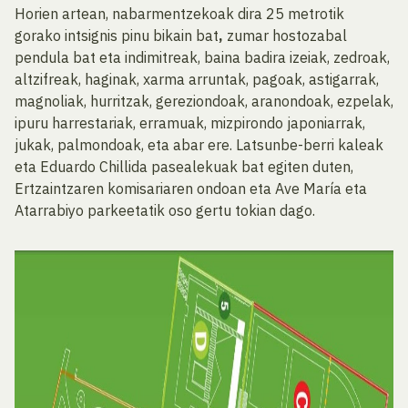
Horien artean, nabarmentzekoak dira 25 metrotik
gorako intsignis pinu bikain bat
,
zumar hostozabal
pendula bat eta indimitreak, baina badira izeiak, zedroak,
altzifreak, haginak, xarma arruntak, pagoak, astigarrak,
magnoliak, hurritzak, gereziondoak, aranondoak, ezpelak,
ipuru harrestariak, erramuak, mizpirondo japoniarrak,
jukak, palmondoak, eta abar ere. Latsunbe-berri kaleak
eta Eduardo Chillida pasealekuak bat egiten duten,
Ertzaintzaren komisariaren ondoan eta Ave María eta
Atarrabiyo parkeetatik oso gertu tokian dago.