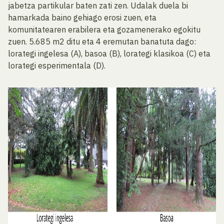
jabetza partikular baten zati zen. Udalak duela bi
hamarkada baino gehiago erosi zuen, eta
komunitatearen erabilera eta gozamenerako egokitu
zuen. 5.685 m2 ditu eta 4 eremutan banatuta dago:
lorategi ingelesa (A), basoa (B), lorategi klasikoa (C) eta
lorategi esperimentala (D).