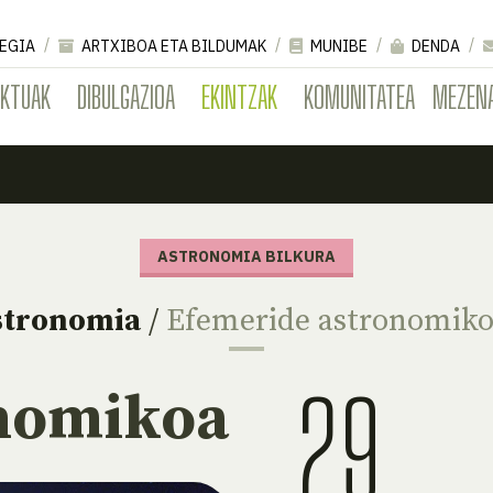
EGIA
ARTXIBOA ETA BILDUMAK
MUNIBE
DENDA
EKTUAK
DIBULGAZIOA
EKINTZAK
KOMUNITATEA
MEZEN
ASTRONOMIA BILKURA
stronomia
/
Efemeride astronomik
29
onomikoa