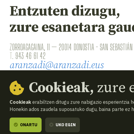
Entzuten dizugu,
zure esanetara gau
ZORROAGAGAINA, 11 — 20014 DONOSTIA - SAN SEBASTIÁN 
T.
943 46 61 42
aranzadi@aranzadi.eus
Cookieak,
zure e
Cookieak
erabiltzen ditugu zure nabigazio esperientzia 
Honekin ados zaudela suposatuko dugu, baina parte ez 
© 2026
Aranzadi — Zientzia elkartea
Terminoak 
ONARTU
UKO EGIN