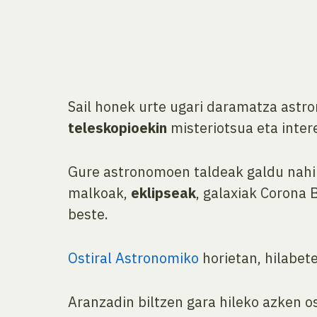
Sail honek urte ugari daramatza astr
teleskopioekin
misteriotsua eta inter
Gure astronomoen taldeak galdu nahi 
malkoak,
eklipseak
, galaxiak Corona 
beste.
Ostiral Astronomiko
horietan, hilabet
Aranzadin biltzen gara hileko azken os