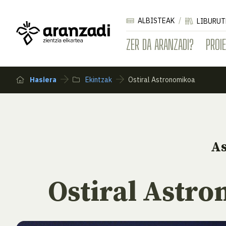
ALBISTEAK
LIBURUT
ZER DA ARANZADI?
PROI
Hasiera
Ekintzak
Ostiral Astronomikoa
A
Ostiral Astr