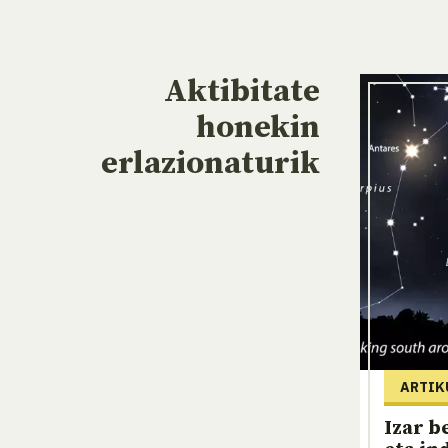
Aktibitate
honekin
erlazionaturik
ARTIK
Izar b