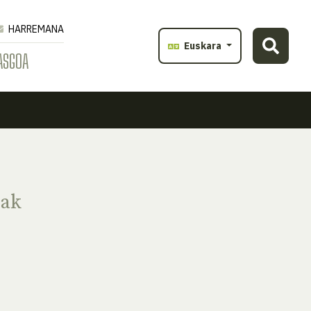
HARREMANA
Euskara
ASGOA
oak