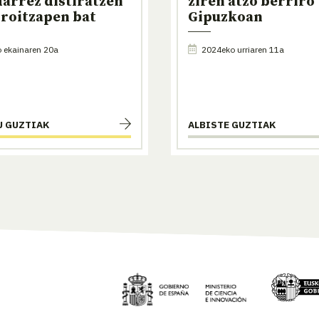
darrez distiratzen
ziren atzo berriro
roitzapen bat
Gipuzkoan
 ekainaren 20a
2024eko urriaren 11a
U GUZTIAK
ALBISTE GUZTIAK