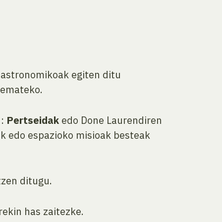
astronomikoak egiten ditu
emateko.
u:
Pertseidak
edo Done Laurendiren
dak edo espazioko misioak besteak
zen ditugu.
rekin has zaitezke.