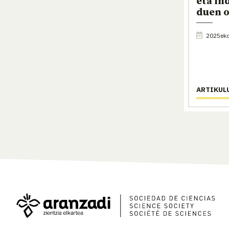
eta in
duen o
2025eko
ARTIKUL