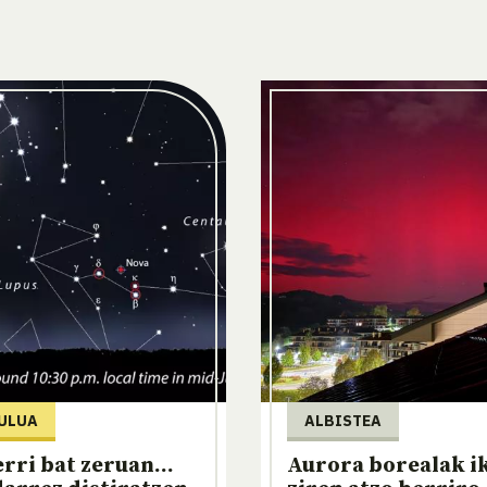
ULUA
ALBISTEA
erri bat zeruan...
Aurora borealak i