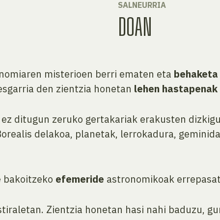
SALNEURRIA
DOAN
onomiaren misterioen berri ematen eta
behaketa
esgarria den zientzia honetan
lehen hastapenak
ez ditugun zeruko gertakariak erakusten dizkig
Borealis delakoa, planetak, lerrokadura, gemini
e bakoitzeko
efemeride
astronomikoak errepasat
tiraletan. Zientzia honetan hasi nahi baduzu, gu