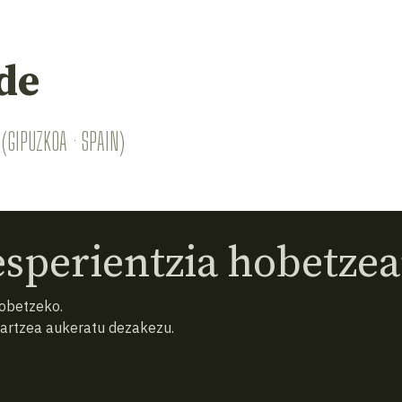
de
(GIPUZKOA · SPAIN)
sperientzia hobetzea
hobetzeko.
hartzea aukeratu dezakezu.
eta baldintzak
Pribatutasun politika
Cookiak