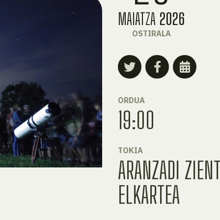
MAIATZA
2026
OSTIRALA
ORDUA
19:00
TOKIA
ARANZADI ZIENT
ELKARTEA