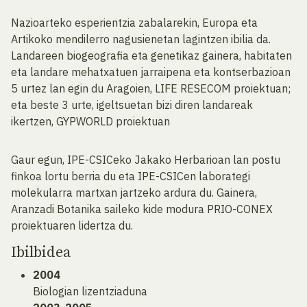
Nazioarteko esperientzia zabalarekin, Europa eta
Artikoko mendilerro nagusienetan lagintzen ibilia da.
Landareen biogeografia eta genetikaz gainera, habitaten
eta landare mehatxatuen jarraipena eta kontserbazioan
5 urtez lan egin du Aragoien, LIFE RESECOM proiektuan;
eta beste 3 urte, igeltsuetan bizi diren landareak
ikertzen, GYPWORLD proiektuan
Gaur egun, IPE-CSICeko Jakako Herbarioan lan postu
finkoa lortu berria du eta IPE-CSICen laborategi
molekularra martxan jartzeko ardura du. Gainera,
Aranzadi Botanika saileko kide modura PRIO-CONEX
proiektuaren lidertza du.
Ibilbidea
2004
Biologian lizentziaduna