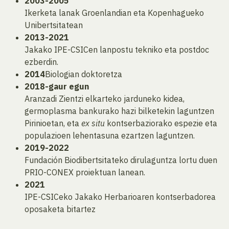
2003-2005
Ikerketa lanak Groenlandian eta Kopenhagueko
Unibertsitatean
2013-2021
Jakako IPE-CSICen lanpostu tekniko eta postdoc
ezberdin.
2014
Biologian doktoretza
2018-gaur egun
Aranzadi Zientzi elkarteko jarduneko kidea,
germoplasma bankurako hazi bilketekin laguntzen
Pirinioetan, eta
ex situ
kontserbaziorako espezie eta
populazioen lehentasuna ezartzen laguntzen.
2019-2022
Fundación Biodibertsitateko dirulaguntza lortu duen
PRIO-CONEX proiektuan lanean.
2021
IPE-CSICeko Jakako Herbarioaren kontserbadorea
oposaketa bitartez