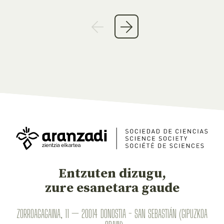
Entzuten dizugu,
zure esanetara gaude
ZORROAGAGAINA, 11 — 20014 DONOSTIA - SAN SEBASTIÁN (GIPUZKOA