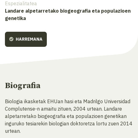
Espezialitatea
Landare alpetarretako biogeografia eta populazioen
genetika
HARREMANA
Biografia
Biologia ikasketak EHUan hasi eta Madrilgo Universidad
Complutense-n amaitu zituen, 2004 urtean. Landare
alpetarretako biogeografia eta populazioen genetikan
inguruko tesiarekin biologian doktoretza lortu zuen 2014
urtean.