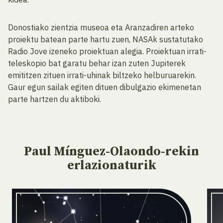
Donostiako zientzia museoa eta Aranzadiren arteko
proiektu batean parte hartu zuen, NASAk sustatutako
Radio Jove izeneko proiektuan alegia. Proiektuan irrati-
teleskopio bat garatu behar izan zuten Jupiterek
emititzen zituen irrati-uhinak biltzeko helburuarekin.
Gaur egun sailak egiten dituen dibulgazio ekimenetan
parte hartzen du aktiboki.
Paul Mínguez-Olaondo-rekin
erlazionaturik