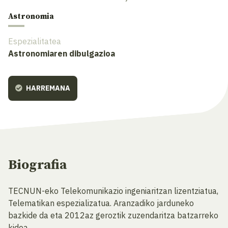
Astronomia
Espezialitatea
Astronomiaren dibulgazioa
HARREMANA
Biografia
TECNUN-eko Telekomunikazio ingeniaritzan lizentziatua,
Telematikan espezializatua. Aranzadiko jarduneko
bazkide da eta 2012az geroztik zuzendaritza batzarreko
kidea.