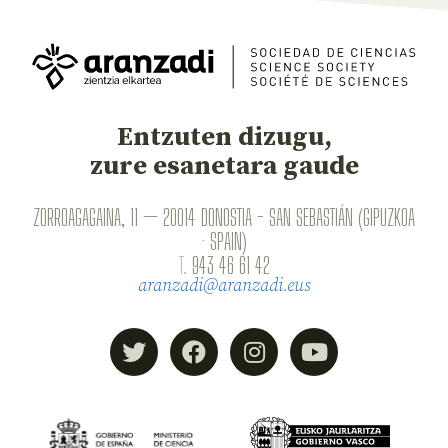
Entzuten dizugu,
zure esanetara gaude
ZORROAGAGAINA, 11 — 20014 DONOSTIA - SAN SEBASTIÁN (GIPUZKOA
· SPAIN)
T.
943 46 61 42
aranzadi@aranzadi.eus