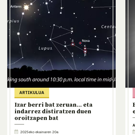
ARTIKULUA
Izar berri bat zeruan... eta
indarrez distiratzen duen
oroitzapen bat
A
2025eko ekainaren 20a