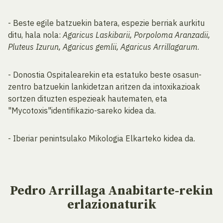
- Beste egile batzuekin batera, espezie berriak aurkitu
ditu, hala nola:
Agaricus Laskibarii, Porpoloma Aranzadii,
Pluteus Izurun, Agaricus gemlii, Agaricus Arrillagarum
.
- Donostia Ospitalearekin eta estatuko beste osasun-
zentro batzuekin lankidetzan aritzen da intoxikazioak
sortzen dituzten espezieak hautematen, eta
"Mycotoxis"identifikazio-sareko kidea da.
- Iberiar penintsulako Mikologia Elkarteko kidea da.
Pedro Arrillaga Anabitarte-rekin
erlazionaturik