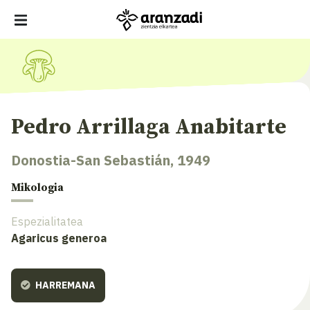
Pedro Arrillaga Anabitarte
Donostia-San Sebastián, 1949
Mikologia
Espezialitatea
Agaricus generoa
HARREMANA