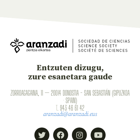
Entzuten dizugu,
zure esanetara gaude
ZORROAGAGAINA, 11 — 20014 DONOSTIA - SAN SEBASTIÁN (GIPUZKOA
· SPAIN)
T.
943 46 61 42
aranzadi@aranzadi.eus