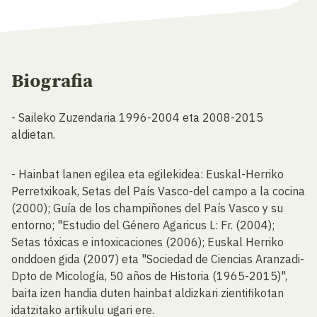
Biografia
- Saileko Zuzendaria 1996-2004 eta 2008-2015
aldietan.
- Hainbat lanen egilea eta egilekidea: Euskal-Herriko
Perretxikoak, Setas del País Vasco-del campo a la cocina
(2000); Guía de los champiñones del País Vasco y su
entorno; "Estudio del Género Agaricus L: Fr. (2004);
Setas tóxicas e intoxicaciones (2006); Euskal Herriko
onddoen gida (2007) eta "Sociedad de Ciencias Aranzadi-
Dpto de Micología, 50 años de Historia (1965-2015)",
baita izen handia duten hainbat aldizkari zientifikotan
idatzitako artikulu ugari ere.