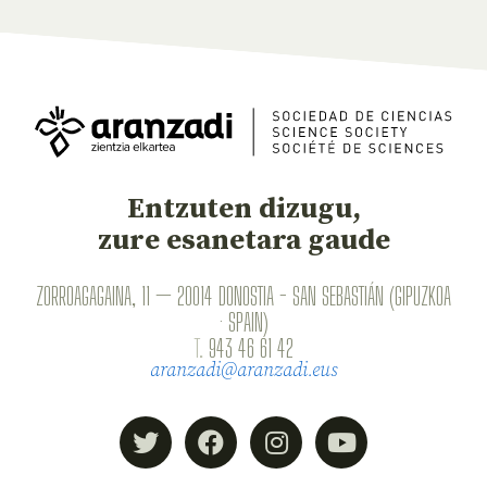
Entzuten dizugu,
zure esanetara gaude
ZORROAGAGAINA, 11 — 20014 DONOSTIA - SAN SEBASTIÁN (GIPUZKOA
· SPAIN)
T.
943 46 61 42
aranzadi@aranzadi.eus