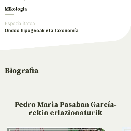
Mikologia
Espezialitatea
Onddo hipogeoak eta taxonomía
Biografia
Pedro Maria Pasaban García-
rekin
erlazionaturik