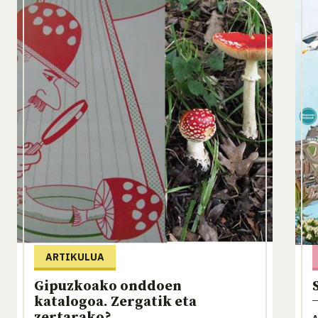
ARTIKULUA
Gipuzkoako onddoen
katalogoa. Zergatik eta
zertarako?