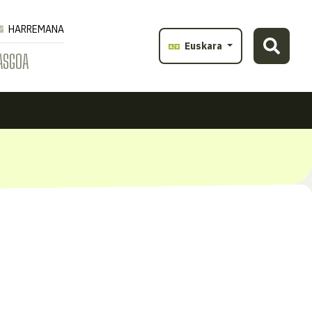
HARREMANA
Euskara
ASGOA