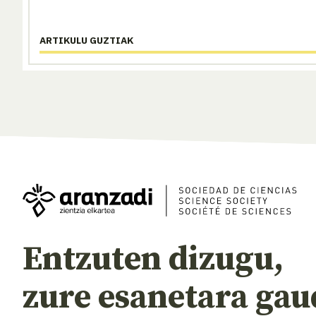
ARTIKULU GUZTIAK
Entzuten dizugu,
zure esanetara gau