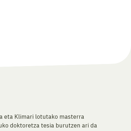
a eta Klimari lotutako masterra
ko doktoretza tesia burutzen ari da