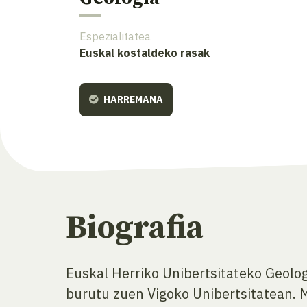
Espezialitatea
Euskal kostaldeko rasak
HARREMANA
Biografia
Euskal Herriko Unibertsitateko Geolog
burutu zuen Vigoko Unibertsitatean. 