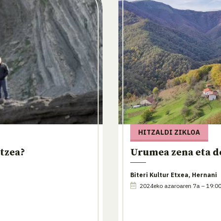
HITZALDI ZIKLOA
itzea?
Urumea zena eta d
Biteri Kultur Etxea, Hernani
2024eko azaroaren 7a – 19:0