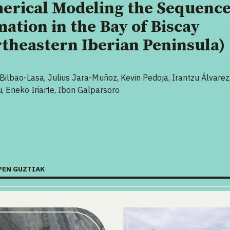
erical Modeling the Sequenc
ation in the Bay of Biscay
theastern Iberian Peninsula)
 Bilbao-Lasa, Julius Jara-Muñoz, Kevin Pedoja, Irantzu Álvarez
, Eneko Iriarte, Ibon Galparsoro
PEN GUZTIAK