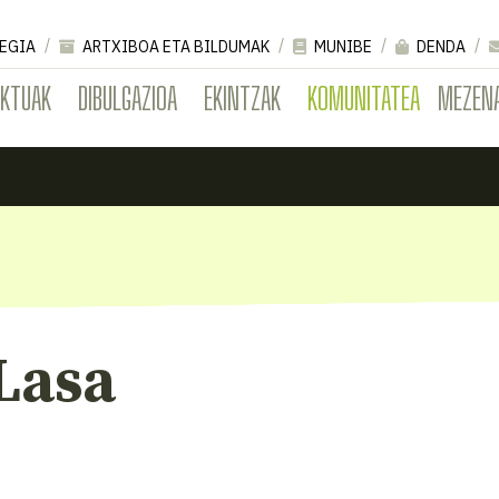
EGIA
ARTXIBOA ETA BILDUMAK
MUNIBE
DENDA
EKTUAK
DIBULGAZIOA
EKINTZAK
KOMUNITATEA
MEZEN
Lasa