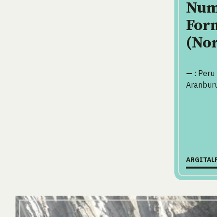
Num
Form
(Nor
—
: Peru
Aranburu
ARGITAL