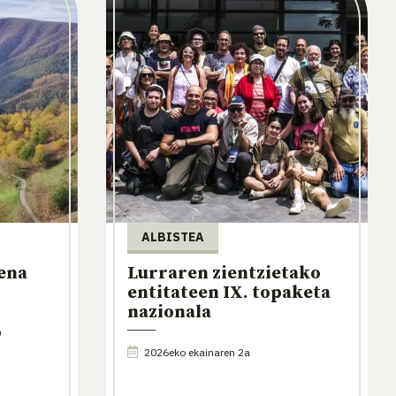
ALBISTEA
ena
Lurraren zientzietako
entitateen IX. topaketa
nazionala
0
2026eko ekainaren 2a