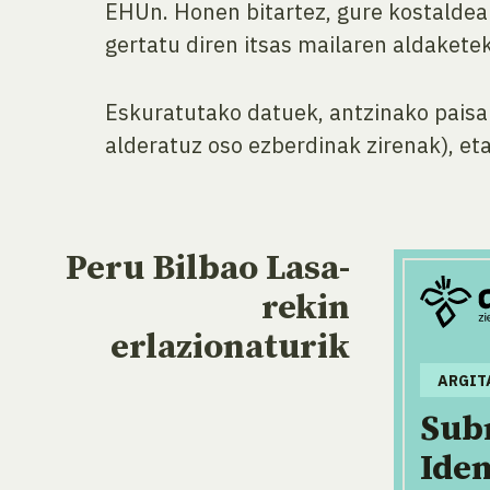
EHUn. Honen bitartez, gure kostaldea
gertatu diren itsas mailaren aldaketek
Eskuratutako datuek, antzinako paisa
alderatuz oso ezberdinak zirenak), eta
Peru Bilbao Lasa-
rekin
erlazionaturik
ARGIT
Sub
Iden