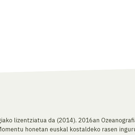
iako lizentziatua da (2014). 2016an Ozeanografi
Momentu honetan euskal kostaldeko rasen inguru