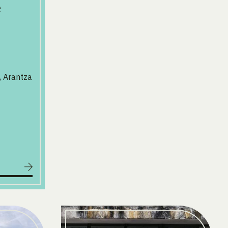
e
, Arantza