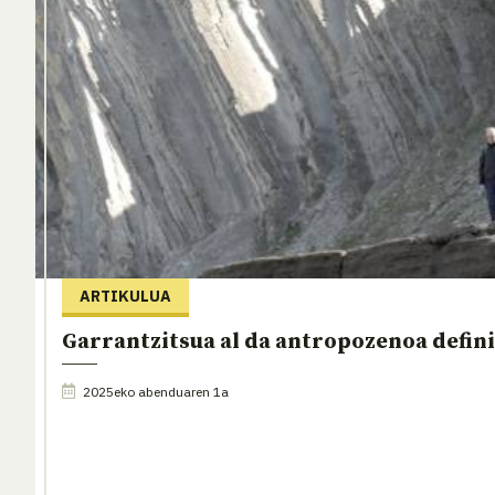
ARTIKULUA
Garrantzitsua al da antropozenoa defin
2025eko abenduaren 1a