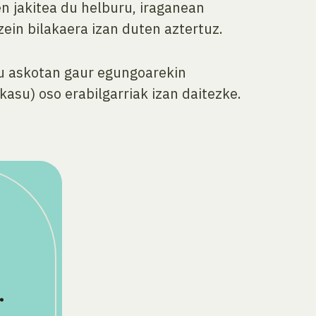
n jakitea du helburu, iraganean
zein bilakaera izan duten aztertuz.
su askotan gaur egungoarekin
kasu) oso erabilgarriak izan daitezke.
r