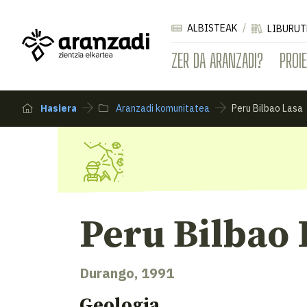
ALBISTEAK
LIBURUT
ZER DA ARANZADI?
PROI
Hasiera
Aranzadi komunitatea
Peru Bilbao Lasa
Peru Bilbao 
Durango, 1991
Geologia