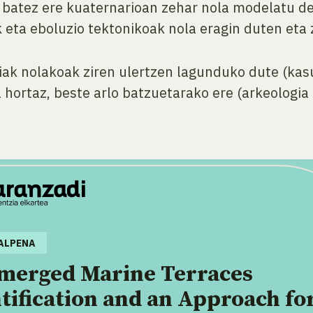
 batez ere kuaternarioan zehar nola modelatu de
 eta eboluzio tektonikoak nola eragin duten eta 
iak nolakoak ziren ulertzen lagunduko dute (ka
 hortaz, beste arlo batzuetarako ere (arkeologia 
ALPENA
merged Marine Terraces
tification and an Approach fo