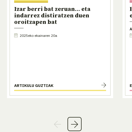
Izar berri bat zeruan... eta
indarrez distiratzen duen
oroitzapen bat
A
2025eko ekainaren 20a
ARTIKULU GUZTIAK