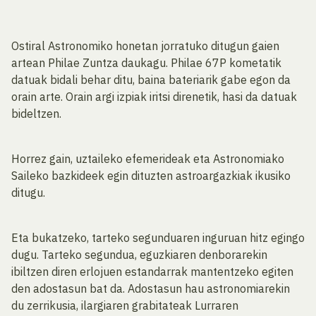
Ostiral Astronomiko honetan jorratuko ditugun gaien
artean Philae Zuntza daukagu. Philae 67P kometatik
datuak bidali behar ditu, baina bateriarik gabe egon da
orain arte. Orain argi izpiak iritsi direnetik, hasi da datuak
bideltzen.
Horrez gain, uztaileko efemerideak eta Astronomiako
Saileko bazkideek egin dituzten astroargazkiak ikusiko
ditugu.
Eta bukatzeko, tarteko segunduaren inguruan hitz egingo
dugu. Tarteko segundua, eguzkiaren denborarekin
ibiltzen diren erlojuen estandarrak mantentzeko egiten
den adostasun bat da. Adostasun hau astronomiarekin
du zerrikusia, ilargiaren grabitateak Lurraren