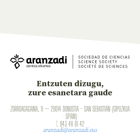
Entzuten dizugu,
zure esanetara gaude
ZORROAGAGAINA, 11 — 20014 DONOSTIA - SAN SEBASTIÁN (GIPUZKOA
· SPAIN)
T.
943 46 61 42
aranzadi@aranzadi.eus