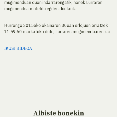
mugimenduan duen indarrarengatik, honek Lurraren
mugimendua moteldu egiten duelarik.
Hurrengo 2015eko ekainaren 30ean erlojuen orratzek
11:59:60 markatuko dute, Lurraren mugimenduaren zai.
IKUSI BIDEOA
Albiste
honekin