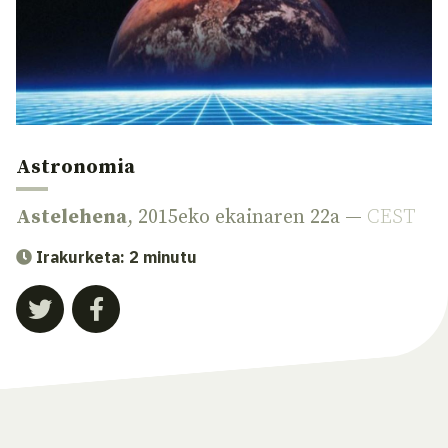
Astronomia
Astelehena
, 2015eko ekainaren 22a —
CEST
Irakurketa: 2 minutu