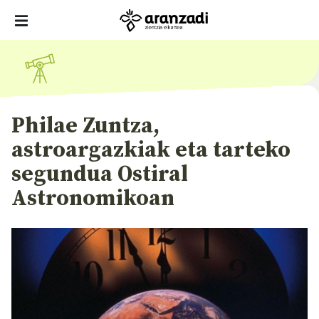
Philae Zuntza,
astroargazkiak eta tarteko
segundua Ostiral
Astronomikoan