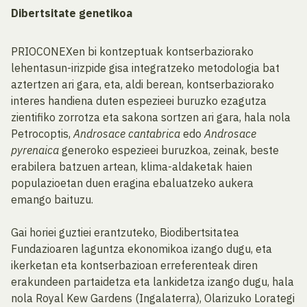
Dibertsitate genetikoa
PRIOCONEXen bi kontzeptuak kontserbaziorako
lehentasun-irizpide gisa integratzeko metodologia bat
aztertzen ari gara, eta, aldi berean, kontserbaziorako
interes handiena duten espezieei buruzko ezagutza
zientifiko zorrotza eta sakona sortzen ari gara, hala nola
Petrocoptis,
Androsace cantabrica
edo
Androsace
pyrenaica
generoko espezieei buruzkoa, zeinak, beste
erabilera batzuen artean, klima-aldaketak haien
populazioetan duen eragina ebaluatzeko aukera
emango baituzu.
Gai horiei guztiei erantzuteko, Biodibertsitatea
Fundazioaren laguntza ekonomikoa izango dugu, eta
ikerketan eta kontserbazioan erreferenteak diren
erakundeen partaidetza eta lankidetza izango dugu, hala
nola Royal Kew Gardens (Ingalaterra), Olarizuko Lorategi