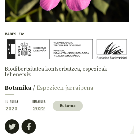
BABESLEA:
Biodibertsitatea kontserbatzea, espezieak
lehenetsiz
Botanika
/
Espezieen jarraipena
URTARRILA
URTARRILA
Bukatua
2020
2022