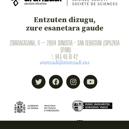
Entzuten dizugu,
zure esanetara gaude
ZORROAGAGAINA, 11 — 20014 DONOSTIA - SAN SEBASTIÁN (GIPUZKOA
· SPAIN)
T.
943 46 61 42
aranzadi@aranzadi.eus