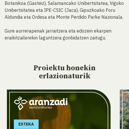
Botanikoa (Gasteiz), Salamancako Unibertsitatea, Vigoko
Unibertsitatea eta IPE-CSIC (Jaca), Gipuzkoako Foru
Aldundia eta Ordesa eta Monte Perdido Parke Nazionala.
Gure aurrerapenak jarraitzera eta edozein ekarpen
eraikitzailerekin laguntzera gonbidatzen zaitugu.
Proiektu
honekin
erlazionaturik
ESTEKA