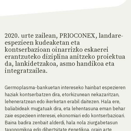
2020. urte zailean, PRIOCONEX, landare-
espezieen kudeaketan eta
kontserbazioan oinarrizko eskaerei
erantzuteko diziplina anitzeko proiektua
da, lankidetzakoa, asmo handikoa eta
integratzailea.
Germoplasma-bankuetan intereseko hainbat espezieren
haziak kontserbatzen dira, etorkizunean nekazaritzan,
leheneratzean edo ikerketan erabil daitezen. Hala ere,
baliabideak mugatuak dira, eta lehentasuna eman behar
zaie espezieen interesei, ekonomiari edo kontserbazioari.
Baina badira zenbait alderdi, hala nola ziurgabetasun
taxonomikoa edo dibertsitate genetikoa, orain arte