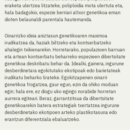
eraketa ulertzea litzateke, poliploidia mota ulertuta eta,
hala badagokio, espezie berriari altxor genetikoa eman
dioten belaunaldi parentala hautemanda.
Oinarrizko ideia aniztasun genetikoaren maximoa
irudikatzea da, haziak biltzeko eta kontserbatzeko
ahalegin txikienarekin. Horretarako, populazioen barruan
eta artean kontserbatu beharreko espezieen dibertsitate
genetikoa deskribatu behar da. Idealki, gainera, ingurune
desberdinetara egokitutako ekotipoak edo barietateak
irudikatu beharko lirateke. Egokitzapenen oinarri
genetikoa frogatzea, gaur egun, ezin da ohiko moduan
egin; hala ere, ez diogu uko egingo norabide horretan
aurrera egiteari. Beraz, garrantzitsua da dibertsitate
genetikoarekin batera estrategiak txertatzea ingurune
desberdinetako ekotipoen arteko plastikotasuna edo
erantzun diferentziala ebaluatzeko.