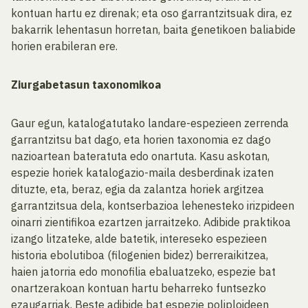
kontuan hartu ez direnak; eta oso garrantzitsuak dira, ez
bakarrik lehentasun horretan, baita genetikoen baliabide
horien erabileran ere.
Ziurgabetasun taxonomikoa
Gaur egun, katalogatutako landare-espezieen zerrenda
garrantzitsu bat dago, eta horien taxonomia ez dago
nazioartean bateratuta edo onartuta. Kasu askotan,
espezie horiek katalogazio-maila desberdinak izaten
dituzte, eta, beraz, egia da zalantza horiek argitzea
garrantzitsua dela, kontserbazioa lehenesteko irizpideen
oinarri zientifikoa ezartzen jarraitzeko. Adibide praktikoa
izango litzateke, alde batetik, intereseko espezieen
historia ebolutiboa (filogenien bidez) berreraikitzea,
haien jatorria edo monofilia ebaluatzeko, espezie bat
onartzerakoan kontuan hartu beharreko funtsezko
ezaugarriak. Beste adibide bat espezie poliploideen