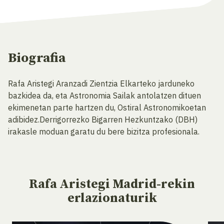
Biografia
Rafa Aristegi Aranzadi Zientzia Elkarteko jarduneko
bazkidea da, eta Astronomia Sailak antolatzen dituen
ekimenetan parte hartzen du, Ostiral Astronomikoetan
adibidez.Derrigorrezko Bigarren Hezkuntzako (DBH)
irakasle moduan garatu du bere bizitza profesionala.
Rafa Aristegi Madrid-rekin
erlazionaturik