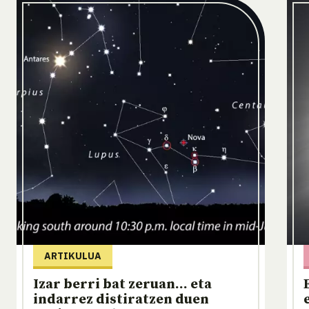
ARTIKULUA
Izar berri bat zeruan... eta
indarrez distiratzen duen