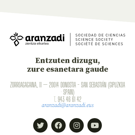
Entzuten dizugu,
zure esanetara gaude
ZORROAGAGAINA, 11 — 20014 DONOSTIA - SAN SEBASTIÁN (GIPUZKOA
· SPAIN)
T.
943 46 61 42
aranzadi@aranzadi.eus