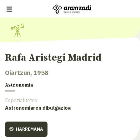
Rafa Aristegi Madrid
Oiartzun, 1958
Astronomia
Espezialitatea
Astronomiaren dibulgazioa
HARREMANA