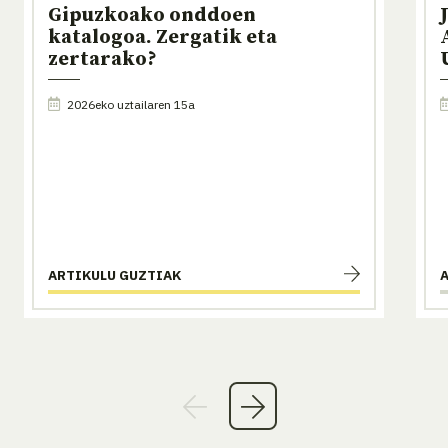
Gipuzkoako onddoen
katalogoa. Zergatik eta
zertarako?
2026eko uztailaren 15a
ARTIKULU GUZTIAK