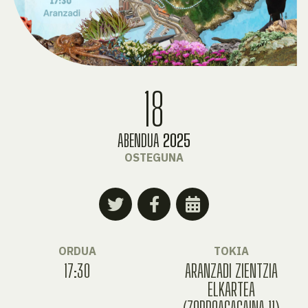
18
ABENDUA
2025
OSTEGUNA
ORDUA
TOKIA
17:30
ARANZADI ZIENTZIA
ELKARTEA