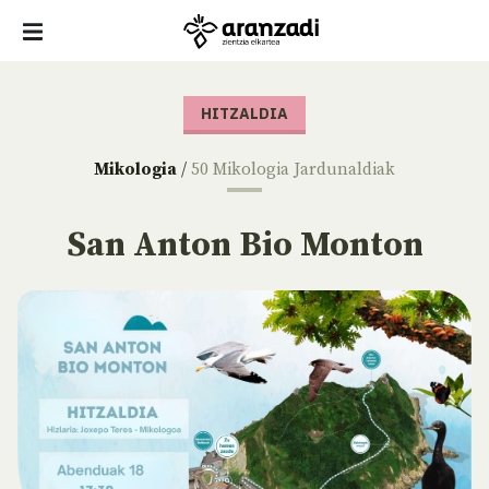
HITZALDIA
Mikologia
/
50 Mikologia Jardunaldiak
San Anton Bio Monton