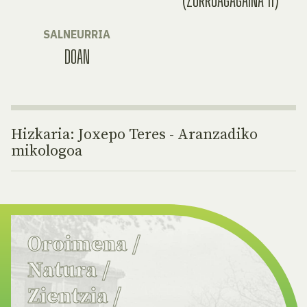
(ZORROAGAGAINA 11)
SALNEURRIA
DOAN
Hizkaria: Joxepo Teres - Aranzadiko
mikologoa
Oroimena
/
Natura
/
Zientzia
/