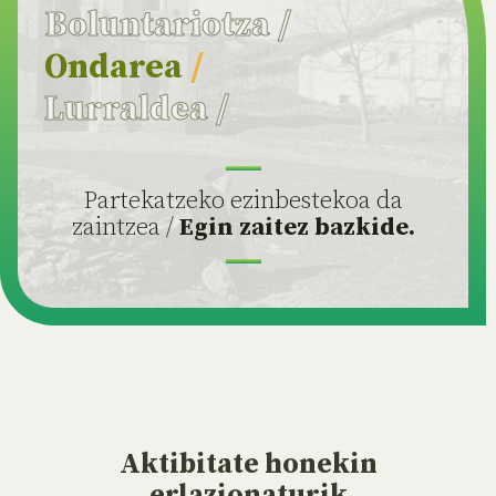
Boluntariotza
/
Ondarea
/
Lurraldea
/
Partekatzeko ezinbestekoa da
zaintzea /
Egin zaitez bazkide.
Aktibitate
honekin
erlazionaturik