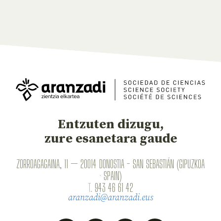
Entzuten dizugu,
zure esanetara gaude
ZORROAGAGAINA, 11 — 20014 DONOSTIA - SAN SEBASTIÁN (GIPUZKOA
· SPAIN)
T.
943 46 61 42
aranzadi@aranzadi.eus