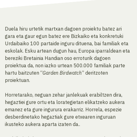
Duela hiru urtetik martxan dagoen proiektu batez ari
gara eta gaur egun batez ere Bizkaiko eta konkretuki
Urdaibaiko 100 partaide inguru dituena, bai familiak eta
eskolak. Esku artean dugun hau, Europa iparraldean eta
bereziki Bretainia Handian oso erroturik dagoen
proiektua da, non iazko urtean 500.000 familiak parte
hartu baitzuten “
Garden Birdwatch
” deritzoten
proiektuan.
Horretarako, neguan zehar janlekuak erabiltzen dira,
hegaztiei gure ortu eta lorategietan elikatzeko aukera
emanez eta gure ingurura erakarriz. Horrela, espezie
desberdinetako hegaztiak gure etxearen inguruan
ikusteko aukera aparta izaten da..