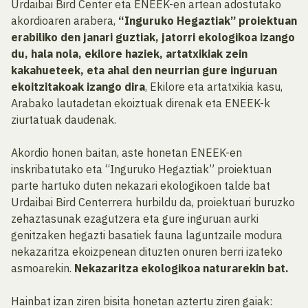
Urdaibai Bird Center eta ENEEK-en artean adostutako
akordioaren arabera,
“Inguruko Hegaztiak” proiektuan
erabiliko den janari guztiak, jatorri ekologikoa izango
du, hala nola, ekilore haziek, artatxikiak zein
kakahueteek, eta ahal den neurrian gure inguruan
ekoitzitakoak izango dira
, Ekilore eta artatxikia kasu,
Arabako lautadetan ekoiztuak direnak eta ENEEK-k
ziurtatuak daudenak.
Akordio honen baitan, aste honetan ENEEK-en
inskribatutako eta “Inguruko Hegaztiak” proiektuan
parte hartuko duten nekazari ekologikoen talde bat
Urdaibai Bird Centerrera hurbildu da, proiektuari buruzko
zehaztasunak ezagutzera eta gure inguruan aurki
genitzaken hegazti basatiek fauna laguntzaile modura
nekazaritza ekoizpenean dituzten onuren berri izateko
asmoarekin.
Nekazaritza ekologikoa naturarekin bat.
Hainbat izan ziren bisita honetan aztertu ziren gaiak: