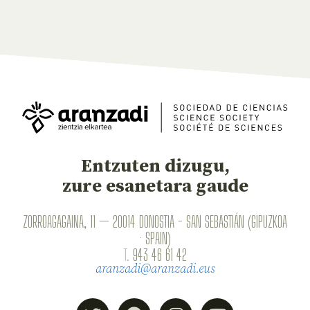
Entzuten dizugu,
zure esanetara gaude
ZORROAGAGAINA, 11 — 20014 DONOSTIA - SAN SEBASTIÁN (GIPUZKOA
· SPAIN)
T.
943 46 61 42
aranzadi@aranzadi.eus