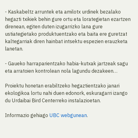
- Kaskabeltz arruntek eta amilotx urdinek bezalako
hegazti txikiek behin gure ortu eta lorategietan ezartzen
direnean, egiten duten izugarrizko lana gure
ustiategietako produktuentzako eta baita ere guretzat
kaltegarriak diren hainbat intsektu espezien erauzketa
lanetan.
- Gaueko harraparientzako habia-kutxak jartzeak sagu
eta arratoien kontrolean nola lagundu dezakeen…
Proiektu honetan erabiltzeko hegaztientzako janari
ekologikoa lortu nahi duen edonork, eskuragarri izango
du Urdaibai Bird Centerreko instalazioetan.
Informazio gehiago
UBC webgunean
.