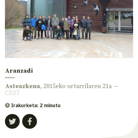
Aranzadi
Asteazkena
, 2015eko urtarrilaren 21a —
CEST
Irakurketa: 2 minutu