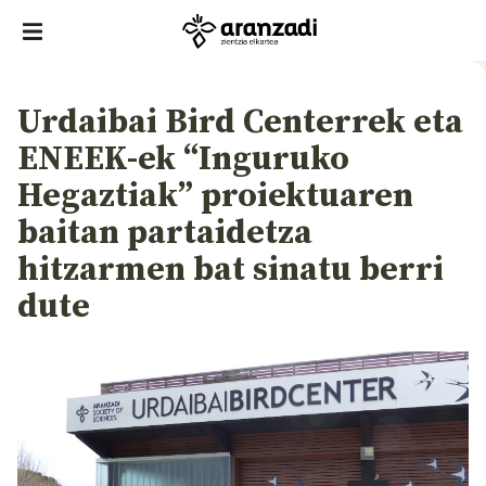
Urdaibai Bird Centerrek eta
ENEEK-ek “Inguruko
Hegaztiak” proiektuaren
baitan partaidetza
hitzarmen bat sinatu berri
dute