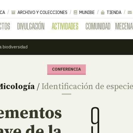
CA
ARCHIVO Y COLECCIONES
MUNIBE
TIENDA
CTOS
DIVULGACIÓN
ACTIVIDADES
COMUNIDAD
MECENA
a biodiversidad
CONFERENCIA
Micología
/
Identificación de especi
9
lementos
ave de la