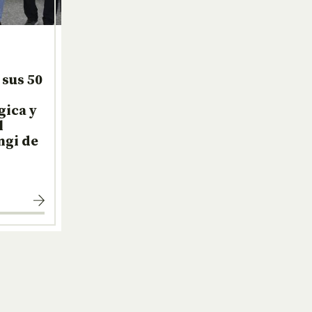
sus 50
gica y
l
ngi de