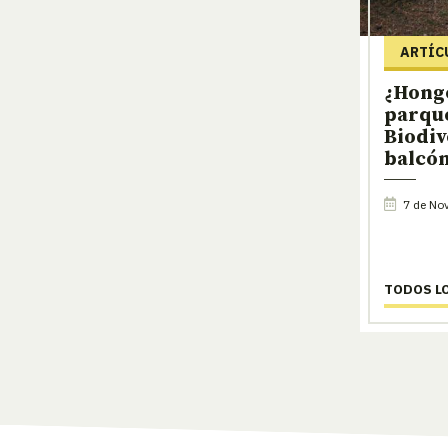
ARTÍC
¿Hong
parque
Biodiv
balcó
7 de No
TODOS L