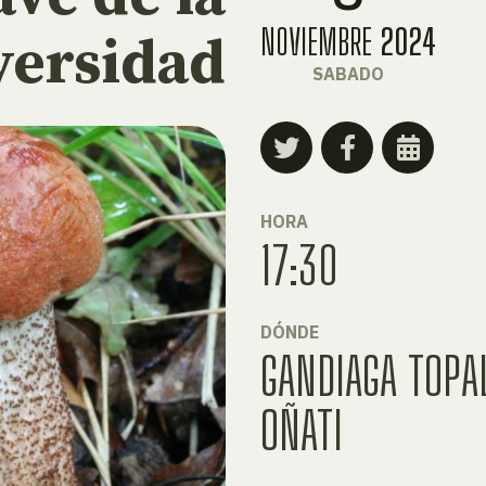
NOVIEMBRE
2024
versidad
SABADO
HORA
17:30
DÓNDE
GANDIAGA TOPA
OÑATI