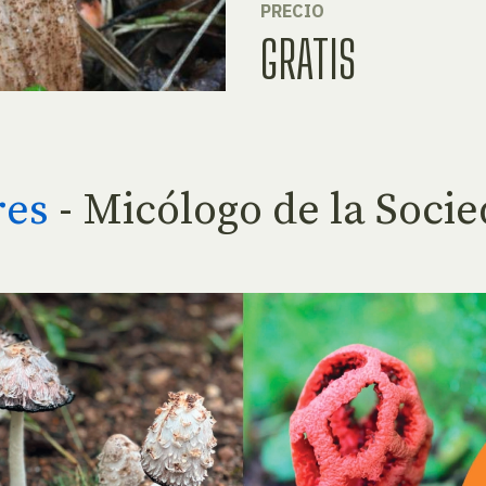
PRECIO
GRATIS
res
- Micólogo de la Socie