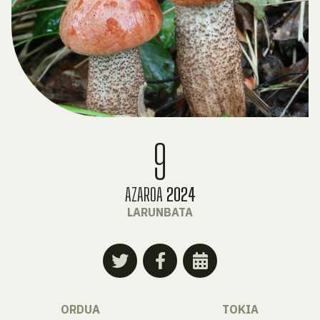
9
AZAROA
2024
LARUNBATA
ORDUA
TOKIA