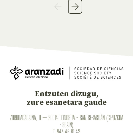
Entzuten dizugu,
zure esanetara gaude
ZORROAGAGAINA, 11 — 20014 DONOSTIA - SAN SEBASTIÁN (GIPUZKOA
· SPAIN)
T.
943 46 61 42