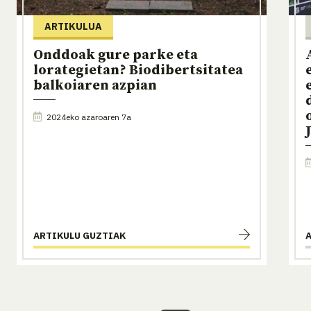
ARTIKULUA
Onddoak gure parke eta
lorategietan? Biodibertsitatea
balkoiaren azpian
2024eko azaroaren 7a
ARTIKULU GUZTIAK