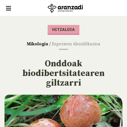
HITZALDIA
Mikologia
/
Espezieen identifikazioa
Onddoak
biodibertsitatearen
giltzarri