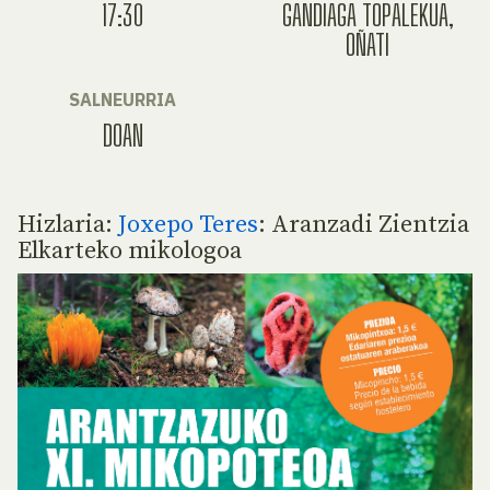
17:30
GANDIAGA TOPALEKUA,
OÑATI
SALNEURRIA
DOAN
Hizlaria:
Joxepo Teres
: Aranzadi Zientzia
Elkarteko mikologoa