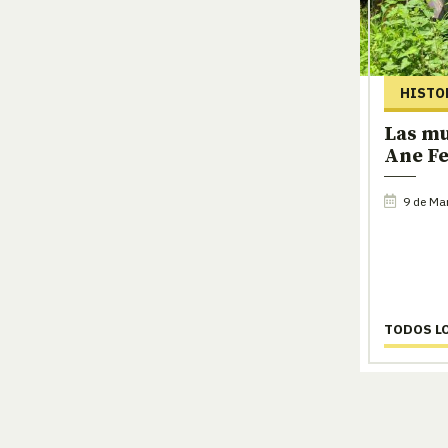
HISTO
Las mu
Ane F
9 de Ma
TODOS L