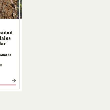
rsidad
dales
lar
 Guarda
30