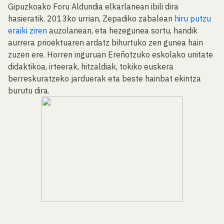
Gipuzkoako Foru Aldundia elkarlanean ibili dira
hasieratik. 2013ko urrian, Zepadiko zabalean
hiru putzu
eraiki ziren
auzolanean, eta hezegunea sortu, handik
aurrera prioektuaren ardatz bihurtuko zen gunea hain
zuzen ere. Horren inguruan Ereñotzuko eskolako unitate
didaktikoa, irteerak, hitzaldiak, tokiko euskera
berreskuratzeko jarduerak eta beste hainbat ekintza
burutu dira.