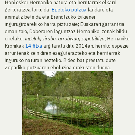
Honi esker Hernaniko natura eta herritarrak elkarri
gerturatzea lortu da;
Epeleko putzua
landare eta
animaliz bete da eta Ereño­tzuko txikienei
ingurugiroarekiko harra piztu zaie; Euskarari garrantzia
eman zaio, Dobe­raren laguntzaz Hernaniko izenak bildu
direlako:
ingelak, ziraba, arrobiyua, zapottikiya
; Hernaniko
Kronikak
14 fitxa
argitaratu ditu 2014an, herriko espezie
arruntenak zein diren ezagutarazteko eta herritarrak
inguruko naturan hezteko. Bideo bat prestatu dute
Zepadiko putzuaren eboluzioa erakusten duena.