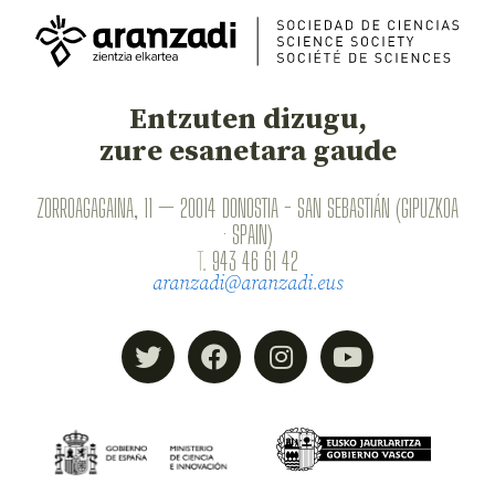
Entzuten dizugu,
zure esanetara gaude
ZORROAGAGAINA, 11 — 20014 DONOSTIA - SAN SEBASTIÁN (GIPUZKOA
· SPAIN)
T.
943 46 61 42
aranzadi@aranzadi.eus