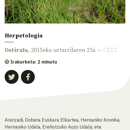
Herpetologia
Ostirala
, 2015eko urtarrilaren 23a —
CEST
Irakurketa: 2 minutu
Aranzadi, Dobe­ra Euskara Elkartea, Hernaniko Kronika,
Hernaniko Udala, Ereñotzuko Auzo Udala, eta