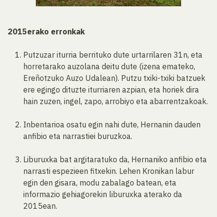
2015erako erronkak
Putzuzar iturria berrituko dute urtarrilaren 31n, eta
horretarako auzolana deitu dute (izena emateko,
Ereñotzuko Auzo Udalean). Putzu txiki-txiki batzuek
ere egingo dituzte iturriaren azpian, eta horiek dira
hain zuzen, ingel, zapo, arrobiyo eta abarrentzakoak.
Inbentarioa osatu egin nahi dute, Hernanin dauden
anfibio eta narrastiei buruzkoa.
Liburuxka bat argitaratuko da, Hernaniko anfibio eta
narrasti espezieen fitxekin. Lehen Kronikan labur
egin den gisara, modu zabalago batean, eta
informazio gehiagorekin liburuxka aterako da
2015ean.