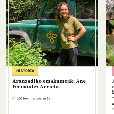
HISTORIA
Aranzadiko emakumeak: Ane
Fernandez Arrieta
2023eko martxoaren 9a
A