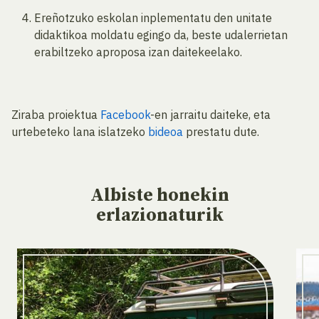
Ereñotzuko eskolan inplementatu den unitate
didaktikoa moldatu egingo da, beste udalerrietan
erabiltzeko aproposa izan daitekeelako.
Ziraba proiektua
Facebook
-en jarraitu daiteke, eta
urtebeteko lana islatzeko
bideoa
prestatu dute.
Albiste
honekin
erlazionaturik