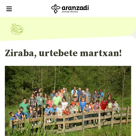
Ziraba, urtebete martxan!