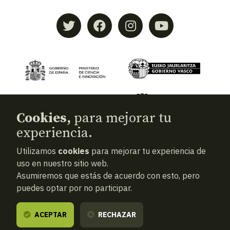
Cookies,
para mejorar tu
experiencia.
Utilizamos
cookies
para mejorar tu experiencia de
© 2026
Aranzadi — Zientzia elkartea
uso en nuestro sitio web.
Asumiremos que estás de acuerdo con esto, pero
Términos y condiciones
puedes optar por no participar.
Política de privacidad
Cookies
ACEPTAR
RECHAZAR