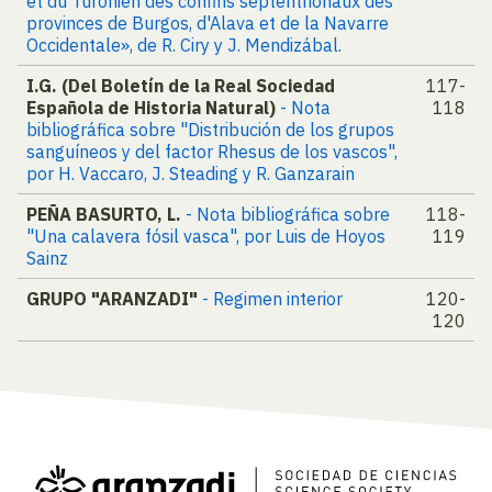
et du Turonien des confins septentrionaux des
provinces de Burgos, d'Alava et de la Navarre
Occidentale», de R. Ciry y J. Mendizábal.
I.G. (Del Boletín de la Real Sociedad
117-
Española de Historia Natural)
- Nota
118
bibliográfica sobre "Distribución de los grupos
sanguíneos y del factor Rhesus de los vascos",
por H. Vaccaro, J. Steading y R. Ganzarain
PEÑA BASURTO, L.
- Nota bibliográfica sobre
118-
"Una calavera fósil vasca", por Luis de Hoyos
119
Sainz
GRUPO "ARANZADI"
- Regimen interior
120-
120