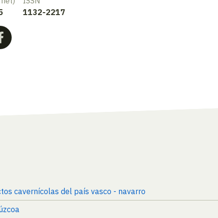
rnet)
ISSN
5
1132-2217
tos cavernícolas del país vasco - navarro
púzcoa