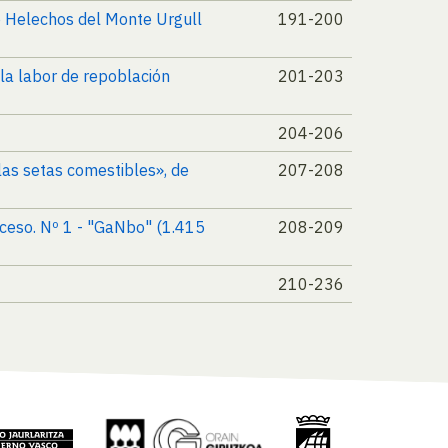
s o Helechos del Monte Urgull
191-200
la labor de repoblación
201-203
204-206
las setas comestibles», de
207-208
cceso. Nº 1 - "GaNbo" (1.415
208-209
210-236