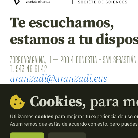
Te escuchamos,
estamos a tu dispos
ZORROAGAGAINA, 11 — 20014 DONOSTIA - SAN SEBASTIÁN 
T.
943 46 61 42
aranzadi@aranzadi.eus
Cookies,
para me
Utilizamos
cookies
para mejorar tu experiencia de uso en
Asumiremos que estás de acuerdo con esto, pero puedes o
© 2026
Aranzadi — Zientzia elkartea
Términos y