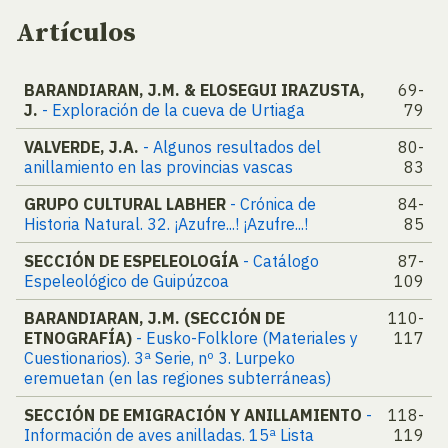
Artículos
BARANDIARAN, J.M. & ELOSEGUI IRAZUSTA,
69-
J.
- Exploración de la cueva de Urtiaga
79
VALVERDE, J.A.
- Algunos resultados del
80-
anillamiento en las provincias vascas
83
GRUPO CULTURAL LABHER
- Crónica de
84-
Historia Natural. 32. ¡Azufre...! ¡Azufre...!
85
SECCIÓN DE ESPELEOLOGÍA
- Catálogo
87-
Espeleológico de Guipúzcoa
109
BARANDIARAN, J.M. (SECCIÓN DE
110-
ETNOGRAFÍA)
- Eusko-Folklore (Materiales y
117
Cuestionarios). 3ª Serie, nº 3. Lurpeko
eremuetan (en las regiones subterráneas)
SECCIÓN DE EMIGRACIÓN Y ANILLAMIENTO
-
118-
Información de aves anilladas. 15ª Lista
119