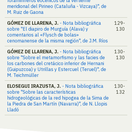
foraminíferos eocénicos de la vertiente
meridional del Pirineo (Cataluña - Vizcaya)", de
M. Ruiz de Gaona
GÓMEZ DE LLARENA, J.
- Nota bibliográfica
129-
sobre "El diapiro de Murguía (Alava) y
130
comentarios al «Flysch de bolas»
cenomanense de la misma región", de J.M. Ríos
GÓMEZ DE LLARENA, J.
- Nota bibliográfica
130-
sobre "Sobre el metamorfismo y las facies de
130
los carbones del cretácico inferior de Hernani
(Guipuzcoa) y Utrillas y Estercuel (Teruel)", de
M. Teichmüller
ELOSEGUI IRAZUSTA, J.
- Nota bibliográfica
130-
sobre "Sobre las características
132
hidrogeológicas de la red hipogea de la Sima de
la Piedra de San Martín (Navarra)", de N. Llopis
Lladó