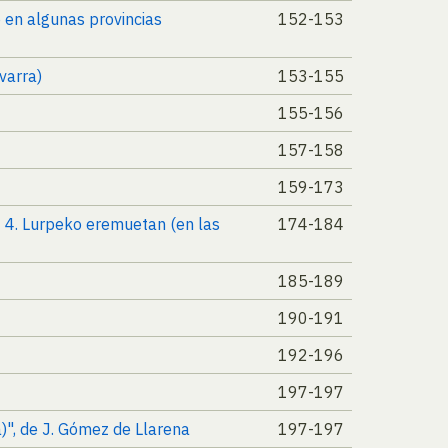
o en algunas provincias
152-153
varra)
153-155
155-156
157-158
159-173
nº 4. Lurpeko eremuetan (en las
174-184
185-189
190-191
192-196
197-197
a)", de J. Gómez de Llarena
197-197