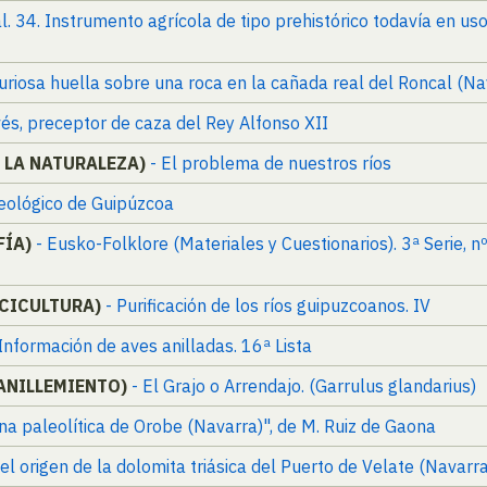
al. 34. Instrumento agrícola de tipo prehistórico todavía en us
 Curiosa huella sobre una roca en la cañada real del Roncal (Na
vés, preceptor de caza del Rey Alfonso XII
E LA NATURALEZA)
- El problema de nuestros ríos
eológico de Guipúzcoa
FÍA)
- Eusko-Folklore (Materiales y Cuestionarios). 3ª Serie, 
SCICULTURA)
- Purificación de los ríos guipuzcoanos. IV
 Información de aves anilladas. 16ª Lista
 ANILLEMIENTO)
- El Grajo o Arrendajo. (Garrulus glandarius)
una paleolítica de Orobe (Navarra)", de M. Ruiz de Gaona
el origen de la dolomita triásica del Puerto de Velate (Navarr