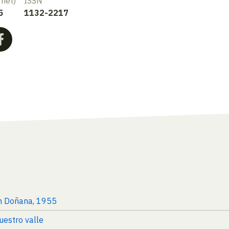
rnet)
ISSN
5
1132-2217
en Doñana, 1955
uestro valle