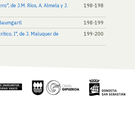
ro", de J.M. Ríos, A. Almela y J.
198-198
 Baumgartl
198-199
ítico, I", de J. Maluquer de
199-200