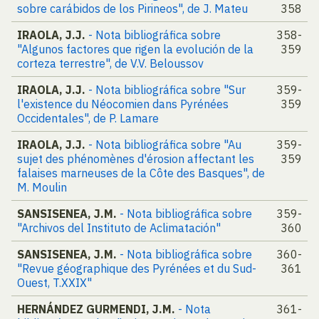
sobre carábidos de los Pirineos", de J. Mateu
358
IRAOLA, J.J.
- Nota bibliográfica sobre
358-
"Algunos factores que rigen la evolución de la
359
corteza terrestre", de V.V. Beloussov
IRAOLA, J.J.
- Nota bibliográfica sobre "Sur
359-
l'existence du Néocomien dans Pyrénées
359
Occidentales", de P. Lamare
IRAOLA, J.J.
- Nota bibliográfica sobre "Au
359-
sujet des phénomènes d'érosion affectant les
359
falaises marneuses de la Côte des Basques", de
M. Moulin
SANSISENEA, J.M.
- Nota bibliográfica sobre
359-
"Archivos del Instituto de Aclimatación"
360
SANSISENEA, J.M.
- Nota bibliográfica sobre
360-
"Revue géographique des Pyrénées et du Sud-
361
Ouest, T.XXIX"
HERNÁNDEZ GURMENDI, J.M.
- Nota
361-