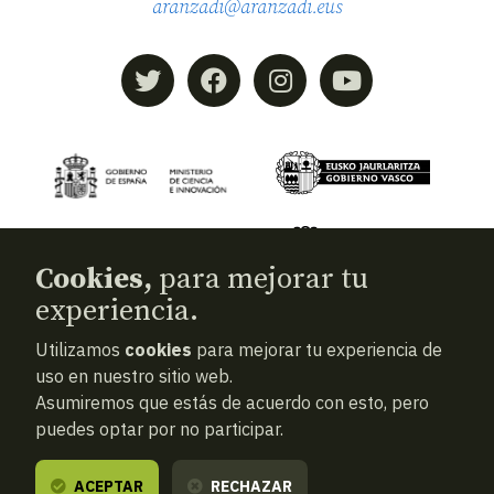
aranzadi@aranzadi.eus
Cookies,
para mejorar tu
experiencia.
Utilizamos
cookies
para mejorar tu experiencia de
© 2026
Aranzadi — Zientzia elkartea
uso en nuestro sitio web.
Asumiremos que estás de acuerdo con esto, pero
Términos y condiciones
puedes optar por no participar.
Política de privacidad
Cookies
ACEPTAR
RECHAZAR