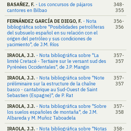
BASAÑEZ, F.
- Los concursos de pájaros
348-
cantores en Bilbao
355
FERNÁNDEZ GARCÍA DE DIEGO, F.
- Nota
356-
bibliográfica sobre "Posibilidades petrolíferas
356
del subsuelo español en su relación con el
origen del petróleo y sus condiciones de
yacimiento", de J.M. Ríos
IRAOLA, J.J.
- Nota bibliográfica sobre "La
357-
limité Cretacé - Tertiaire sur le versant sud des
357
Pyrénées Occidentales", de J.P. Mangin
IRAOLA, J.J.
- Nota bibliográfica sobre "Note
357-
préliminaire sur la estructure de la chaîne
357
basco - cantabrique au Sud-Ouest de Saint
Sebastien (Espagne)", de P. Rat
IRAOLA, J.J.
- Nota bibliográfica sobre "Sobre
357-
los suelos españoles de montaña", de J.M.
358
Albareda y M. Muñoz Taboadela
IRAOLA, J.J.
- Nota bibliográfica sobre "Notas
358-