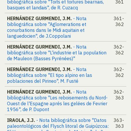
bibliográfica sobre "Toits et toitures bearnais,
361
basques et landais", de R. Cuzacq
HERNÁNDEZ GURMENDI, J.M.
- Nota
361-
bibliográfica sobre "Aglomerations et
362
conurbations dans le Midi aquitain et
languedocien", de J.Coppolani
HERNÁNDEZ GURMENDI, J.M.
- Nota
362-
bibliográfica sobre "L'industrie et la population
362
de Mauleon (Basses Pyrénées)"
HERNÁNDEZ GURMENDI, J.M.
- Nota
362-
bibliográfica sobre "El tipo alpino en las
362
poblaciones del Pirineo", M. Fusté
HERNÁNDEZ GURMENDI, J.M.
- Nota
362-
bibliográfica sobre "Les reboisements du Nord-
363
Ouest de l'Espagne aprés les gelées de Fevrier
1956", de P. Dupont
IRAOLA, J.J.
- Nota bibliográfica sobre "Datos
363-
paleontológicos del Flysch litoral de Guipúzcoa:
363