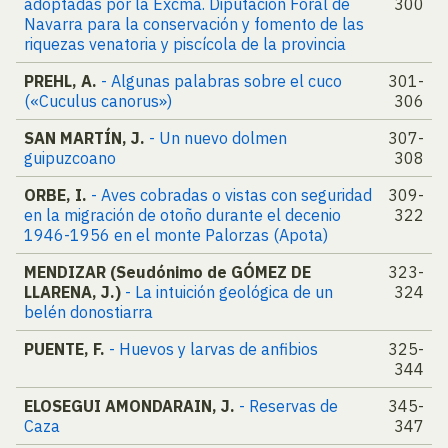
adoptadas por la Excma. Diputación Foral de
300
Navarra para la conservación y fomento de las
riquezas venatoria y piscícola de la provincia
PREHL, A.
- Algunas palabras sobre el cuco
301-
(«Cuculus canorus»)
306
SAN MARTÍN, J.
- Un nuevo dolmen
307-
guipuzcoano
308
ORBE, I.
- Aves cobradas o vistas con seguridad
309-
en la migración de otoño durante el decenio
322
1946-1956 en el monte Palorzas (Apota)
MENDIZAR (Seudónimo de GÓMEZ DE
323-
LLARENA, J.)
- La intuición geológica de un
324
belén donostiarra
PUENTE, F.
- Huevos y larvas de anfibios
325-
344
ELOSEGUI AMONDARAIN, J.
- Reservas de
345-
Caza
347