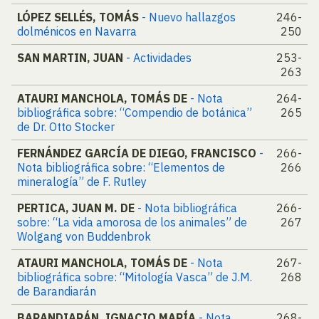
LÓPEZ SELLÉS, TOMÁS
- Nuevo hallazgos
246-
dolménicos en Navarra
250
SAN MARTIN, JUAN
- Actividades
253-
263
ATAURI MANCHOLA, TOMÁS DE
- Nota
264-
bibliográfica sobre: “Compendio de botánica”
265
de Dr. Otto Stocker
FERNÁNDEZ GARCÍA DE DIEGO, FRANCISCO
-
266-
Nota bibliográfica sobre: “Elementos de
266
mineralogía” de F. Rutley
PERTICA, JUAN M. DE
- Nota bibliográfica
266-
sobre: “La vida amorosa de los animales” de
267
Wolgang von Buddenbrok
ATAURI MANCHOLA, TOMÁS DE
- Nota
267-
bibliográfica sobre: “Mitología Vasca” de J.M.
268
de Barandiarán
BARANDIARÁN, IGNACIO MARÍA
- Nota
268-