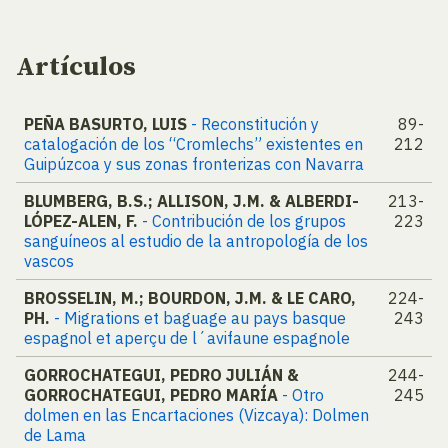
Artículos
PEÑA BASURTO, LUIS
- Reconstitución y
89-
catalogación de los “Cromlechs” existentes en
212
Guipúzcoa y sus zonas fronterizas con Navarra
BLUMBERG, B.S.; ALLISON, J.M. & ALBERDI-
213-
LÓPEZ-ALEN, F.
- Contribución de los grupos
223
sanguíneos al estudio de la antropología de los
vascos
BROSSELIN, M.; BOURDON, J.M. & LE CARO,
224-
PH.
- Migrations et baguage au pays basque
243
espagnol et aperçu de l´avifaune espagnole
GORROCHATEGUI, PEDRO JULIÁN &
244-
GORROCHATEGUI, PEDRO MARÍA
- Otro
245
dolmen en las Encartaciones (Vizcaya): Dolmen
de Lama