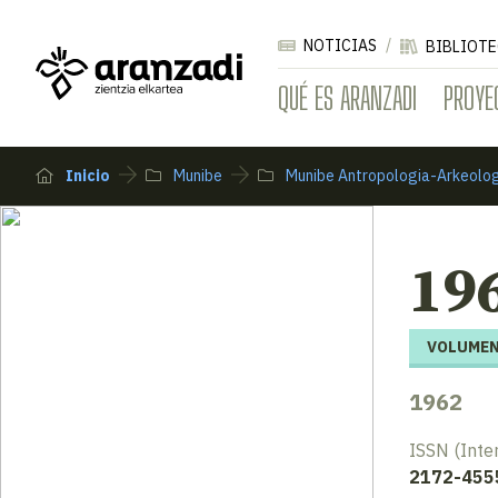
NOTICIAS
BIBLIOTE
QUÉ ES ARANZADI
PROYE
Inicio
Munibe
Munibe Antropologia-Arkeolo
196
VOLUMEN
1962
ISSN (Inte
2172-455