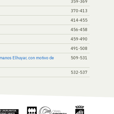
359-369
370-413
414-455
456-458
459-490
491-508
rmanos Elhuyar, con motivo de
509-531
532-537