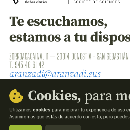
Te escuchamos,
estamos a tu dispos
ZORROAGAGAINA, 11 — 20014 DONOSTIA - SAN SEBASTIÁN 
T.
943 46 61 42
aranzadi@aranzadi.eus
Cookies,
para me
Utilizamos
cookies
para mejorar tu experiencia de uso en
Asumiremos que estás de acuerdo con esto, pero puedes o
© 2026
Aranzadi — Zientzia elkartea
Términos y