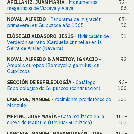
APELLANIZ, JUAN MARÍA
- Monumentos
72-
megalíticos de Vizcaya y Álava
86
NOVAL, ALFREDO
- Panorama de migración
87-
primaveral en Guipúzcoa año 1965
90
ELÓSEGUI ALDASORO, JESÚS
- Nidificación de
91
Verderón serrano (Carduelis citrinella) en la
Sierra de Aralar (Navarra)
NOVAL, ALFREDO & AMEZTOY, IGNACIO
-
92
Ampelis europeo (Bombycilla garrulus) en
Guipúzcoa
SECCIÓN DE ESPELEOLOGÍA
- Catálogo
93-
Espeleológico de Guipúzcoa (continuación)
100
LABORDE, MANUEL
- Yacimiento prehistórico de
101
Marizulo
MERINO, JOSÉ MARÍA
- Cata realizada en la
102-
cueva de Marizulo (Urnieta-Guipúzcoa)
103
LABORDE, MANUEL; BARANDIARÁN, JOSÉ
103-