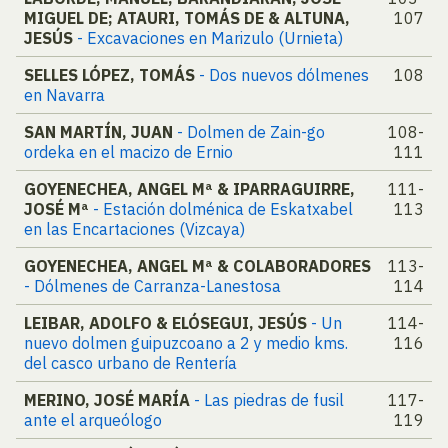
MIGUEL DE; ATAURI, TOMÁS DE & ALTUNA,
107
JESÚS
- Excavaciones en Marizulo (Urnieta)
SELLES LÓPEZ, TOMÁS
- Dos nuevos dólmenes
108
en Navarra
SAN MARTÍN, JUAN
- Dolmen de Zain-go
108-
ordeka en el macizo de Ernio
111
GOYENECHEA, ANGEL Mª & IPARRAGUIRRE,
111-
JOSÉ Mª
- Estación dolménica de Eskatxabel
113
en las Encartaciones (Vizcaya)
GOYENECHEA, ANGEL Mª & COLABORADORES
113-
- Dólmenes de Carranza-Lanestosa
114
LEIBAR, ADOLFO & ELÓSEGUI, JESÚS
- Un
114-
nuevo dolmen guipuzcoano a 2 y medio kms.
116
del casco urbano de Rentería
MERINO, JOSÉ MARÍA
- Las piedras de fusil
117-
ante el arqueólogo
119