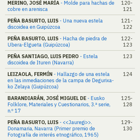
MERINO, JOSÉ MARÍA
- Molde para hachas de
120-
cobre en arenisca
121
PEÑA BASURTO, LUIS
- Una nueva estela
121-
discoidea en Guipúzcoa
122
PEÑA BASURTO, LUIS
- Hacha de piedra de
122-
Ubera-Elgueta (Guipúzcoa)
123
PEÑA SANTIAGO, LUIS PEDRO
- Estela
123
discoidea de Ituren (Navarra)
LEIZAOLA, FERMÍN
- Hallazgo de una estela
124
en las inmediaciones de la campa de Degurixa-
ko Zelaya (Guipúzcoa)
BARANDIARÁN, JOSÉ MIGUEL DE
- Eusko
125-
Folklore, Materiales y Cuestionarios, 3.ª serie,
128
n.º 17
PEÑA BASURTO, LUIS
- <<Jauregi>>.
129-
Donamaria, Navarra (Primer premio de
130
Fotografía de interés etnográfico, 1965)