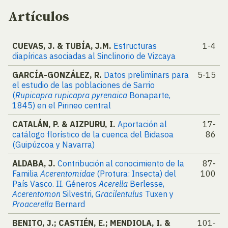
Artículos
CUEVAS, J. & TUBÍA, J.M.
Estructuras
1-4
diapíricas asociadas al Sinclinorio de Vizcaya
GARCÍA-GONZÁLEZ, R.
Datos preliminars para
5-15
el estudio de las poblaciones de Sarrio
(
Rupicapra rupicapra pyrenaica
Bonaparte,
1845) en el Pirineo central
CATALÁN, P. & AIZPURU, I.
Aportación al
17-
catálogo florístico de la cuenca del Bidasoa
86
(Guipúzcoa y Navarra)
ALDABA, J.
Contribución al conocimiento de la
87-
Familia
Acerentomidae
(Protura: Insecta) del
100
País Vasco. II. Géneros
Acerella
Berlesse,
Acerentomon
Silvestri,
Gracilentulus
Tuxen y
Proacerella
Bernard
BENITO, J.; CASTIÉN, E.; MENDIOLA, I. &
101-