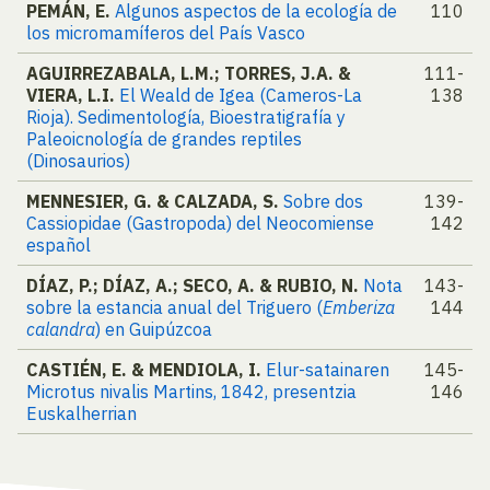
PEMÁN, E.
Algunos aspectos de la ecología de
110
los micromamíferos del País Vasco
AGUIRREZABALA, L.M.; TORRES, J.A. &
111-
VIERA, L.I.
El Weald de Igea (Cameros-La
138
Rioja). Sedimentología, Bioestratigrafía y
Paleoicnología de grandes reptiles
(Dinosaurios)
MENNESIER, G. & CALZADA, S.
Sobre dos
139-
Cassiopidae (Gastropoda) del Neocomiense
142
español
DÍAZ, P.; DÍAZ, A.; SECO, A. & RUBIO, N.
Nota
143-
sobre la estancia anual del Triguero (
Emberiza
144
calandra
) en Guipúzcoa
CASTIÉN, E. & MENDIOLA, I.
Elur-satainaren
145-
Microtus nivalis Martins, 1842, presentzia
146
Euskalherrian