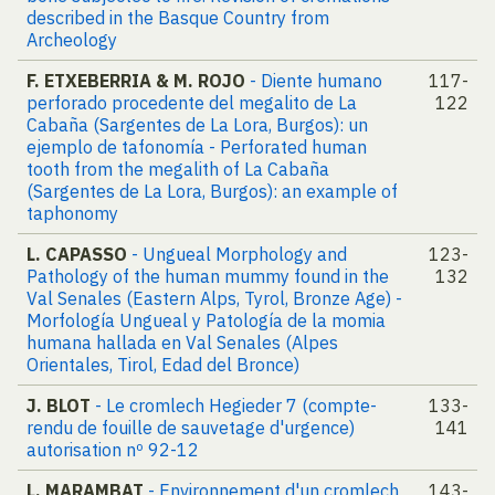
described in the Basque Country from
Archeology
F. ETXEBERRIA & M. ROJO
- Diente humano
117-
perforado procedente del megalito de La
122
Cabaña (Sargentes de La Lora, Burgos): un
ejemplo de tafonomía - Perforated human
tooth from the megalith of La Cabaña
(Sargentes de La Lora, Burgos): an example of
taphonomy
L. CAPASSO
- Ungueal Morphology and
123-
Pathology of the human mummy found in the
132
Val Senales (Eastern Alps, Tyrol, Bronze Age) -
Morfología Ungueal y Patología de la momia
humana hallada en Val Senales (Alpes
Orientales, Tirol, Edad del Bronce)
J. BLOT
- Le cromlech Hegieder 7 (compte-
133-
rendu de fouille de sauvetage d'urgence)
141
autorisation nº 92-12
L. MARAMBAT
- Environnement d'un cromlech
143-