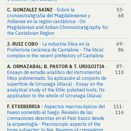
C. GONZALEZ SAINZ
- Sobre la
53-
cronoestratigrafía del Magdaleniense y
68
Aziliense en la región cantábrica - On
Magdalenian and Azilian Chronostratigraphy for
the Cantabrian Region
J. RUIZ COBO
- La industria lítica en la
69-
Prehistoria cerámica de Cantabria - The litical
86
complex in the recent prehistory of Cantabria
A. ORMAZABAL; B. PASTOR & T. URIGOITIA
-
87-
Ensayo de estudio analítico del instrumental
110
lítico pulimentado. Su aplicación al conjunto de
superficie de Urrunaga (Alava) - Essay on the
analytical study of the lithic polished tools. Its
application to the whole of Urrunaga (Alava)
F. ETXEBERRIA
- Aspectos macroscópicos del
111-
hueso sometido al fuego. Revisión de las
116
cremaciones descritas en el País Vasco desde
la arqueología - Macroscopic aspects of the
bone subjectec to fire. Revision of cremations