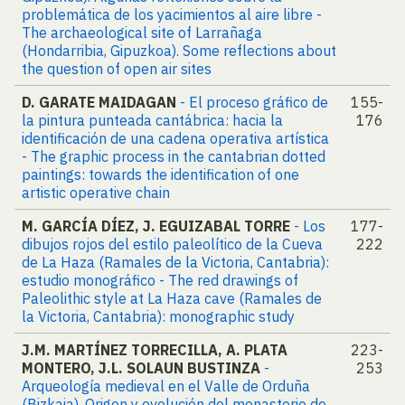
problemática de los yacimientos al aire libre -
The archaeological site of Larrañaga
(Hondarribia, Gipuzkoa). Some reflections about
the question of open air sites
D. GARATE MAIDAGAN
- El proceso gráfico de
155-
la pintura punteada cantábrica: hacia la
176
identificación de una cadena operativa artística
- The graphic process in the cantabrian dotted
paintings: towards the identification of one
artistic operative chain
M. GARCÍA DÍEZ, J. EGUIZABAL TORRE
- Los
177-
dibujos rojos del estilo paleolítico de la Cueva
222
de La Haza (Ramales de la Victoria, Cantabria):
estudio monográfico - The red drawings of
Paleolithic style at La Haza cave (Ramales de
la Victoria, Cantabria): monographic study
J.M. MARTÍNEZ TORRECILLA, A. PLATA
223-
MONTERO, J.L. SOLAUN BUSTINZA
-
253
Arqueología medieval en el Valle de Orduña
(Bizkaia). Origen y evolución del monasterio de