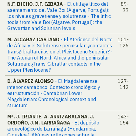
N.F. BICHO, J.F. GIBAJA
- El utillaje lítico del
89-
asentamiento del Vale Boi (Algarve, Portugal):
99
los níveles gravetiense y solutrense - The lithic
tools from Vale Boi (Algarve, Portugal): the
Gravettian and Solutrian levels
M. ALCARAZ CASTAÑO
- El Ateriense del Norte
101-
de África y el Solutrense peninsular: ¿contactos
126
transgibraltareños en el Pleistoceno Superior? -
The Aterian of North Africa and the peninsular
Solutrean: ¿Trans-Gibraltar contacts in the
Upper Pleistocene?
D. ÁLVAREZ ALONSO
- El Magdaleniense
127-
inferior cantábrico: Contexto cronológico y
142
estructuración - Cantabrian Lower
Magdalenian: Chronological context and
structure
Mª. J. IRIARTE, A. ARRIZABALAGA, J.
143-
ORDOÑO, J.M. LARRAÑAGA
- El depósito
154
arqueológico de Larrañaga (Hondarribia,
Gipuzkoa). Algunas reflexiones sobre la