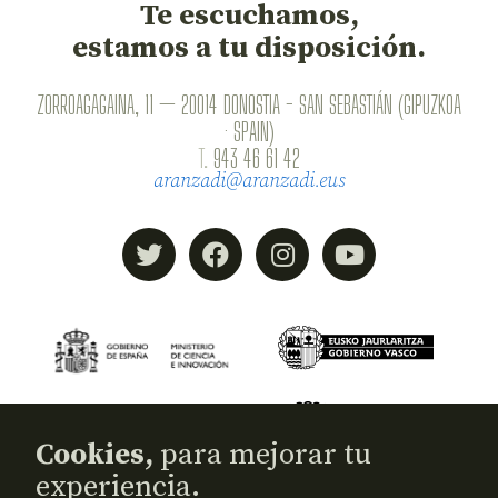
Te escuchamos,
estamos a tu disposición.
ZORROAGAGAINA, 11 — 20014 DONOSTIA - SAN SEBASTIÁN (GIPUZKOA
· SPAIN)
T.
943 46 61 42
aranzadi@aranzadi.eus
Cookies,
para mejorar tu
experiencia.