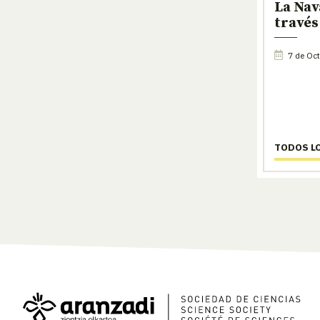
La Nav
través
7 de Oct
TODOS L