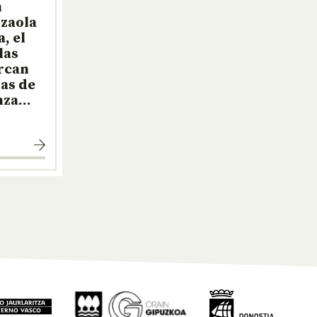
n
izaola
, el
las
arcan
das de
anza…