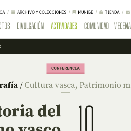
CA
ARCHIVO Y COLECCIONES
MUNIBE
TIENDA
CTOS
DIVULGACIÓN
ACTIVIDADES
COMUNIDAD
MECENA
o
CONFERENCIA
rafía
/
Cultura vasca
,
Patrimonio ma
10
toria del
o vasco