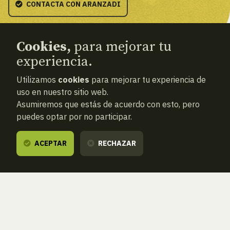
CONTACTA CON ARANZADI
Cookies,
para mejorar tu
experiencia.
Utilizamos
cookies
para mejorar tu experiencia de
Actividades pasadas
uso en nuestro sitio web.
Asumiremos que estás de acuerdo con esto, pero
puedes optar por no participar.
BUSCAR EN ESTA SECCIÓN
FILTRAR
ACEPTAR
RECHAZAR