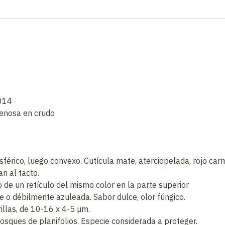
2014
enosa en crudo
érico, luego convexo. Cutícula mate, aterciopelada, rojo carm
n al tacto.
 de un retículo del mismo color en la parte superior
e o débilmente azuleada. Sabor dulce, olor fúngico.
illas, de 10-16 x 4-5 µm.
sques de planifolios. Especie considerada a proteger.