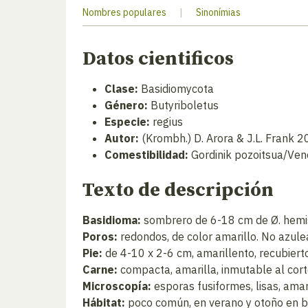
Nombres populares
|
Sinonímias
Datos cientificos
Clase:
Basidiomycota
Género:
Butyriboletus
Especie:
regius
Autor:
(Krombh.) D. Arora & J.L. Frank 
Comestibilidad:
Gordinik pozoitsua/Ven
Texto de descripción
Basidioma:
sombrero de 6-18 cm de Ø. hemisf
Poros:
redondos, de color amarillo. No azulea
Pie:
de 4-10 x 2-6 cm, amarillento, recubierto
Carne:
compacta, amarilla, inmutable al cort
Microscopía:
esporas fusiformes, lisas, amar
Hábitat:
poco común, en verano y otoño en bo