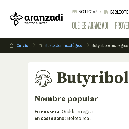
NOTICIAS
BIBLIOTE
QUÉ ES ARANZADI
PROYE
Inicio
Buscador micológico
Butyriboletus regius
Butyribol
Nombre popular
En euskera:
Onddo erregea
En castellano:
Boleto real