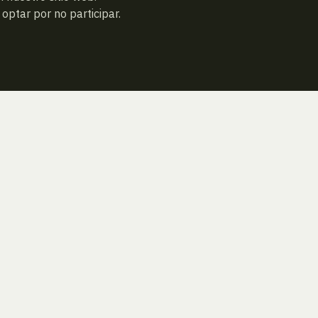
ptar por no participar.
ESPECIE ANTERIOR
ATRAS
ESPECIE SIGUIENTE