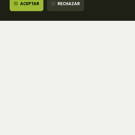
ACEPTAR
RECHAZAR
Te escuchamos,
estamos a tu dispos
ZORROAGAGAINA, 11 — 20014 DONOSTIA - SAN SEBASTIÁN 
T.
943 46 61 42