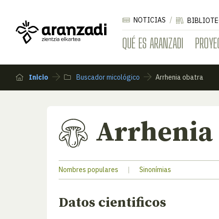
NOTICIAS
BIBLIOTE
QUÉ ES ARANZADI
PROYE
Inicio
Buscador micológico
Arrhenia obatra
Arrhenia
Nombres populares
|
Sinonímias
Datos cientificos