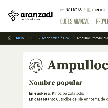
NOTICIAS
BIBLIOTE
QUÉ ES ARANZADI
PROYE
Inicio
Buscador micológico
Ampulloclitocybe cl
Ampullocl
Nombre popular
En euskera:
Klitozibe zolalodia
En castellano:
Clitocibe de pie en forma de 