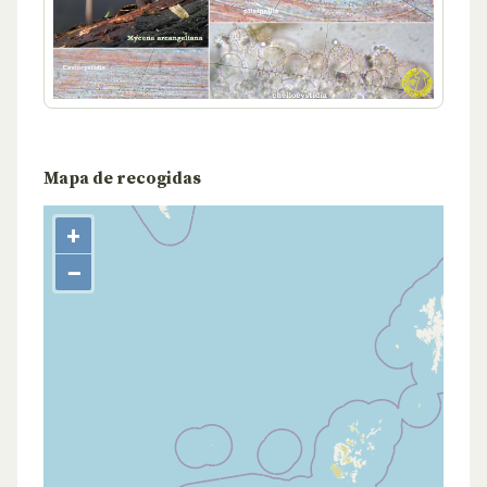
Mapa de recogidas
+
−