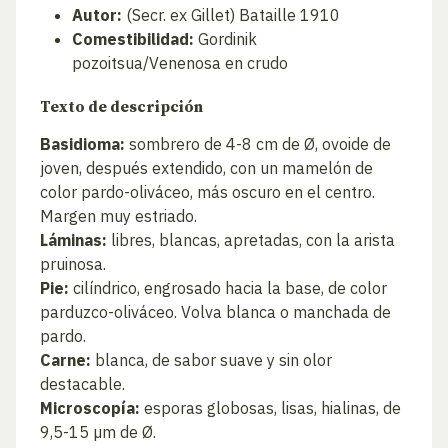
Autor:
(Secr. ex Gillet) Bataille 1910
Comestibilidad:
Gordinik
pozoitsua/Venenosa en crudo
Texto de descripción
Basidioma:
sombrero de 4-8 cm de Ø, ovoide de
joven, después extendido, con un mamelón de
color pardo-oliváceo, más oscuro en el centro.
Margen muy estriado.
Láminas:
libres, blancas, apretadas, con la arista
pruinosa.
Pie:
cilíndrico, engrosado hacia la base, de color
parduzco-oliváceo. Volva blanca o manchada de
pardo.
Carne:
blanca, de sabor suave y sin olor
destacable.
Microscopía:
esporas globosas, lisas, hialinas, de
9,5-15 µm de Ø.