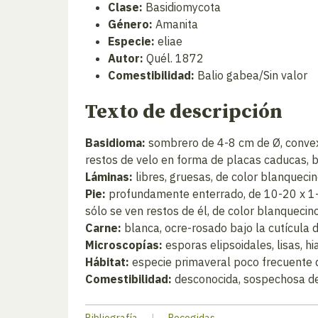
Clase:
Basidiomycota
Género:
Amanita
Especie:
eliae
Autor:
Quél. 1872
Comestibilidad:
Balio gabea/Sin valor
Texto de descripción
Basidioma:
sombrero de 4-8 cm de Ø, convexo
restos de velo en forma de placas caducas, 
Láminas:
libres, gruesas, de color blanqueci
Pie:
profundamente enterrado, de 10-20 x 1-2 
sólo se ven restos de él, de color blanquecin
Carne:
blanca, ocre-rosado bajo la cutícula d
Microscopías:
esporas elipsoidales, lisas, h
Hábitat:
especie primaveral poco frecuente 
Comestibilidad:
desconocida, sospechosa de 