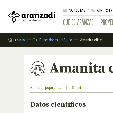
NOTICIAS
BIBLIOTE
QUÉ ES ARANZADI
PROYE
Inicio
Buscador micológico
Amanita eliae
Amanita e
Nombres populares
|
Sinonímias
Datos cientificos