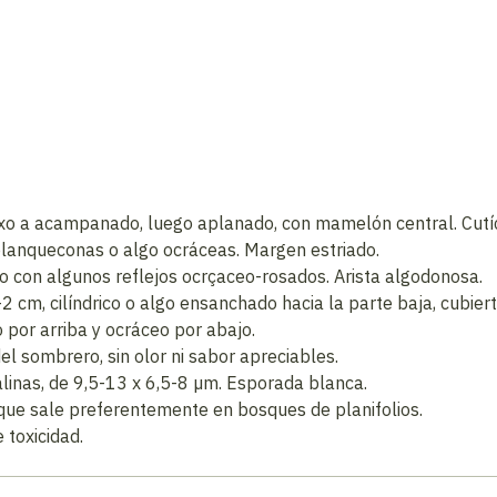
 a acampanado, luego aplanado, con mamelón central. Cutícul
blanqueconas o algo ocráceas. Margen estriado.
no con algunos reflejos ocrçaceo-rosados. Arista algodonosa.
cm, cilíndrico o algo ensanchado hacia la parte baja, cubierta
o por arriba y ocráceo por abajo.
el sombrero, sin olor ni sabor apreciables.
ialinas, de 9,5-13 x 6,5-8 µm. Esporada blanca.
que sale preferentemente en bosques de planifolios.
toxicidad.