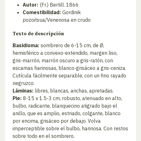
Autor:
(Fr.) Bertill. 1866
Comestibilidad:
Gordinik
pozoitsua/Venenosa en crudo
Texto de descripción
Basidioma:
sombrero de 6-15 cm, de Ø,
hemisférico a convexo-extendido, margen liso,
gris-marrón, marrón oscuro a gris-ratón, con
escamas harinosas, blanco-grisáceo a gris-ceniza.
Cutícula fácilmente separable, con un fino rayado
negruzco.
Láminas:
libres, blancas, anchas, apretadas.
Pie:
8-15 x 1.5-3 cm, robusto, atenuado en alto,
bulbo, radicante, blanquecino atigrado bajo el
anillo, que es amplio, estriado, colgante, blanco
por encima, grisáceo por debajo. Volva
imperceptible sobre el bulbo, harinosa. Con restos
sobre todo en el sombrero.