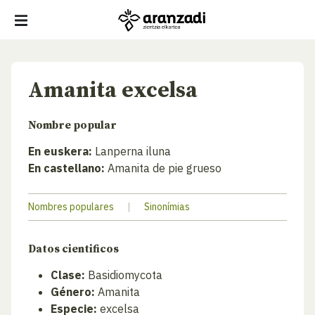
Amanita excelsa
Nombre popular
En euskera:
Lanperna iluna
En castellano:
Amanita de pie grueso
Nombres populares
|
Sinonímias
Datos cientificos
Clase:
Basidiomycota
Género:
Amanita
Especie:
excelsa