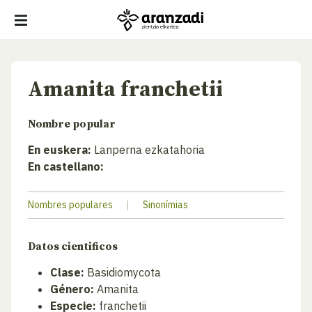
Amanita franchetii
Nombre popular
En euskera:
Lanperna ezkatahoria
En castellano:
Nombres populares
|
Sinonímias
Datos cientificos
Clase:
Basidiomycota
Género:
Amanita
Especie:
franchetii