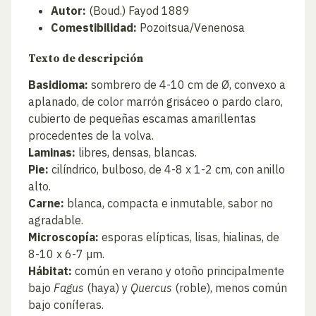
Autor:
(Boud.) Fayod 1889
Comestibilidad:
Pozoitsua/Venenosa
Texto de descripción
Basidioma:
sombrero de 4-10 cm de Ø, convexo a
aplanado, de color marrón grisáceo o pardo claro,
cubierto de pequeñas escamas amarillentas
procedentes de la volva.
Laminas:
libres, densas, blancas.
Pie:
cilíndrico, bulboso, de 4-8 x 1-2 cm, con anillo
alto.
Carne:
blanca, compacta e inmutable, sabor no
agradable.
Microscopía:
esporas elípticas, lisas, hialinas, de
8-10 x 6-7 µm.
Hábitat:
común en verano y otoño principalmente
bajo
Fagus
(haya) y
Quercus
(roble), menos común
bajo coníferas.