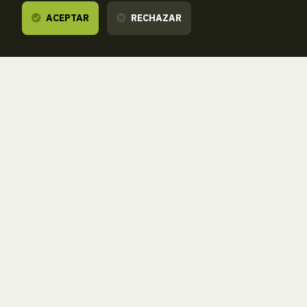
ACEPTAR
RECHAZAR
Te escuchamos,
estamos a tu disposición.
ZORROAGAGAINA, 11 — 20014 DONOSTIA - SAN SEBASTIÁN (GIPUZKOA
· SPAIN)
T.
943 46 61 42
aranzadi@aranzadi.eus