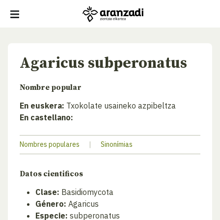
Agaricus subperonatus
Nombre popular
En euskera:
Txokolate usaineko azpibeltza
En castellano:
Nombres populares
|
Sinonímias
Datos cientificos
Clase:
Basidiomycota
Género:
Agaricus
Especie:
subperonatus