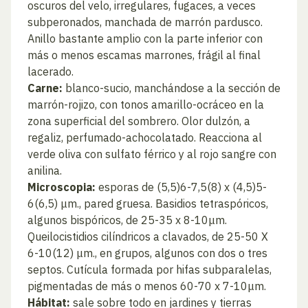
oscuros del velo, irregulares, fugaces, a veces
subperonados, manchada de marrón pardusco.
Anillo bastante amplio con la parte inferior con
más o menos escamas marrones, frágil al final
lacerado.
Carne:
blanco-sucio, manchándose a la sección de
marrón-rojizo, con tonos amarillo-ocráceo en la
zona superficial del sombrero. Olor dulzón, a
regaliz, perfumado-achocolatado. Reacciona al
verde oliva con sulfato férrico y al rojo sangre con
anilina.
Microscopia:
esporas de (5,5)6-7,5(8) x (4,5)5-
6(6,5) μm., pared gruesa. Basidios tetraspóricos,
algunos bispóricos, de 25-35 x 8-10μm.
Queilocistidios cilíndricos a clavados, de 25-50 X
6-10(12) μm., en grupos, algunos con dos o tres
septos. Cutícula formada por hifas subparalelas,
pigmentadas de más o menos 60-70 x 7-10μm.
Hábitat:
sale sobre todo en jardines y tierras