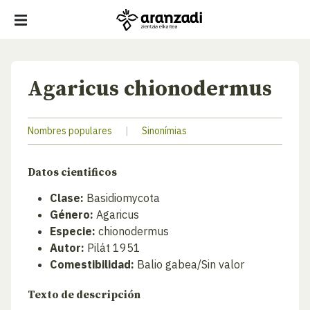
Agaricus chionodermus
Nombres populares
|
Sinonímias
Datos cientificos
Clase:
Basidiomycota
Género:
Agaricus
Especie:
chionodermus
Autor:
Pilát 1951
Comestibilidad:
Balio gabea/Sin valor
Texto de descripción