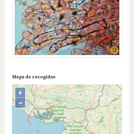
Mapa de recogidas
+
−