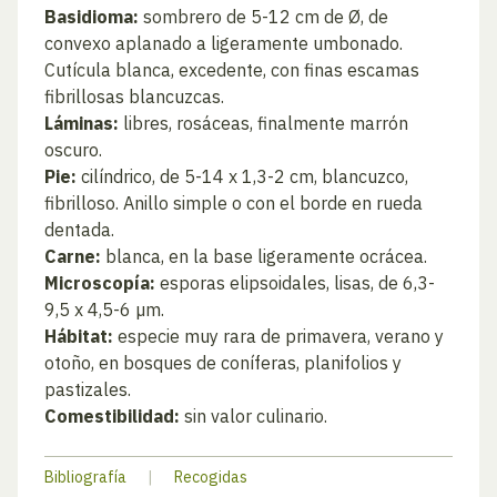
Basidioma:
sombrero de 5-12 cm de Ø, de
convexo aplanado a ligeramente umbonado.
Cutícula blanca, excedente, con finas escamas
fibrillosas blancuzcas.
Láminas:
libres, rosáceas, finalmente marrón
oscuro.
Pie:
cilíndrico, de 5-14 x 1,3-2 cm, blancuzco,
fibrilloso. Anillo simple o con el borde en rueda
dentada.
Carne:
blanca, en la base ligeramente ocrácea.
Microscopía:
esporas elipsoidales, lisas, de 6,3-
9,5 x 4,5-6 µm.
Hábitat:
especie muy rara de primavera, verano y
otoño, en bosques de coníferas, planifolios y
pastizales.
Comestibilidad:
sin valor culinario.
Bibliografía
|
Recogidas