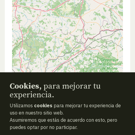
Cookies,
para mejorar tu
experiencia.
Utilizamos
cookies
para mejorar tu experiencia de
ANTERIOR
SIGUIENTE
ATRAS
uso en nuestro sitio web.
Asumiremos que estás de acuerdo con esto, pero
puedes optar por no participar.