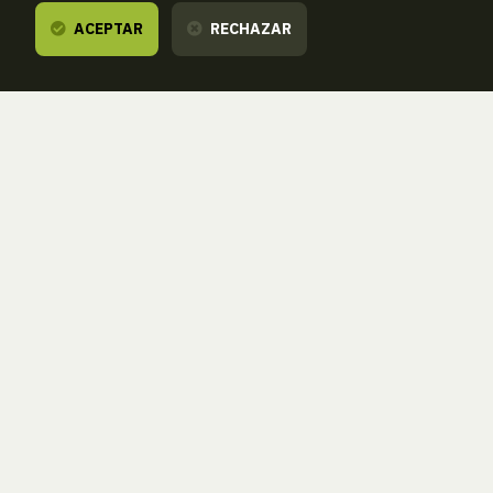
ACEPTAR
RECHAZAR
Te escuchamos,
estamos a tu disposición.
ZORROAGAGAINA, 11 — 20014 DONOSTIA - SAN SEBASTIÁN (GIPUZKOA
· SPAIN)
T.
943 46 61 42
aranzadi@aranzadi.eus