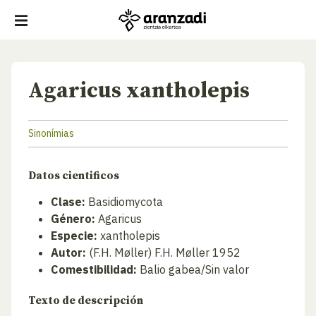
Agaricus xantholepis
Sinonímias
Datos cientificos
Clase:
Basidiomycota
Género:
Agaricus
Especie:
xantholepis
Autor:
(F.H. Møller) F.H. Møller 1952
Comestibilidad:
Balio gabea/Sin valor
Texto de descripción