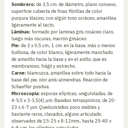
Sombrero:
de 3,5 cm. de diámetro, plano convexo,
superficie cubierta de finas fibrillas de color
purpura lilacino, con algún tono ocráceo, amarillea
ligeramente al tacto.
Láminas:
formado por laminas gris rosáceo claro,
luego más oscuras, marrón grisáceo.
Pie:
de 3 x 0,5 cm., 1 cm. en la base, más o menos
bulbosa, de color blanco, ligeramente manchado
de amarillo hacia la base y en el anillo, que es
membranoso, frágil y estrecho.
Carne:
blancuzca, amarillea sobre todo hacia la
base del pie, olor anís-almendras. Reacción de
Schaeffer positiva.
Microscopia:
esporas elípticas, unigutuladas, de
4-5,5 x 3-3,5(4) μm. Basidios tetraspóricos, de 20-
23 x 6-7 μm. Queilocistidios poco visibles y
bastante raros, clavados, alguno articulado,
observados de 15-25 x 8-12mm., hasta 25-40 x
6-8 μm. los cilíndrico articulados.