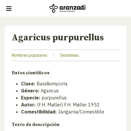
Agaricus purpurellus
Nombres populares
|
Sinonímias
Datos cientificos
Clase:
Basidiomycota
Género:
Agaricus
Especie:
purpurellus
Autor:
(F.H. Møller) F.H. Møller 1952
Comestibilidad:
Jangarria/Comestible
Texto de descripción